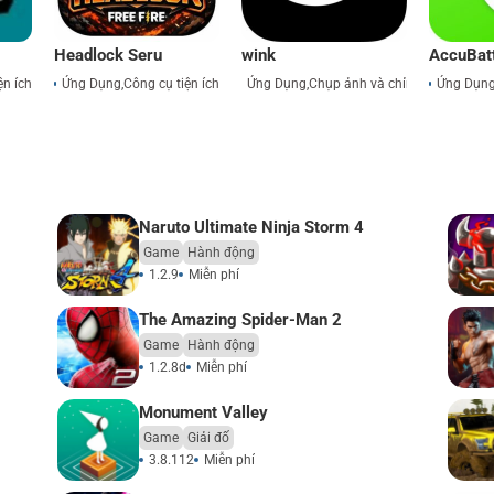
Headlock Seru
wink
Accu​Bat
ện ích
Ứng Dụng
,
Công cụ tiện ích
Ứng Dụng
,
Chụp ảnh và chỉnh sửa
Ứng Dụn
Naruto Ultimate Ninja Storm 4
Game
Hành động
1.2.9
Miễn phí
The Amazing Spider-Man 2
Game
Hành động
1.2.8d
Miễn phí
Monument Valley
Game
Giải đố
3.8.112
Miễn phí