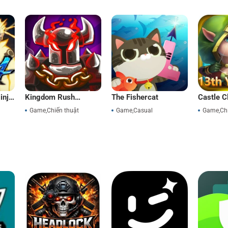
inja
Kingdom Rush
The Fishercat
Castle C
Vengeance
Game
,
Chiến thuật
Game
,
Casual
Game
,
Ch