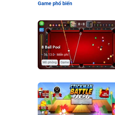
Game phổ biến
8 Ball Pool
56.13.0
Miễn phí
,
Mô phỏng
Game