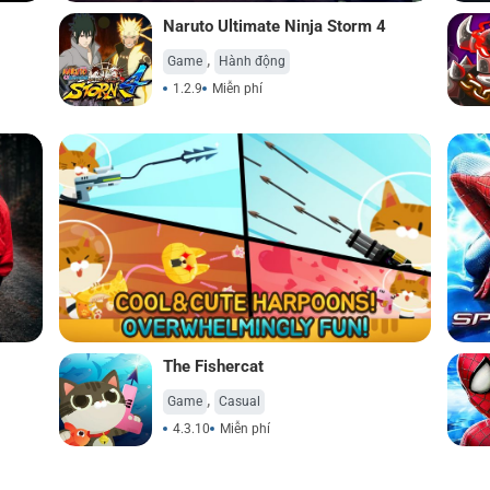
Naruto Ultimate Ninja Storm 4
,
Game
Hành động
1.2.9
Miễn phí
The Fishercat
,
Game
Casual
4.3.10
Miễn phí