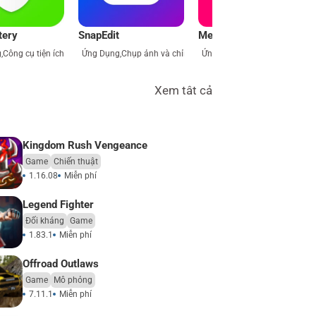
tery
SnapEdit
MeChat
g
,
Công cụ tiện ích
Ứng Dụng
,
Chụp ảnh và chỉnh sửa
Ứng Dụng
,
Game
,
Mô phỏng
Xem tât cả
Kingdom Rush Vengeance
Game
Chiến thuật
1.16.08
Miễn phí
Legend Fighter
Đối kháng
Game
1.83.1
Miễn phí
Offroad Outlaws
Game
Mô phỏng
7.11.1
Miễn phí