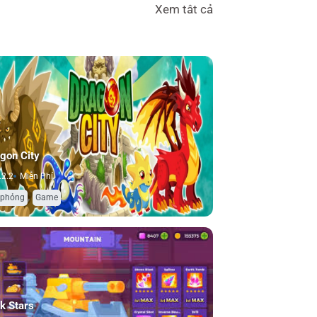
Xem tât cả
gon City
.2.2
Miễn Phí
,
 phỏng
Game
k Stars