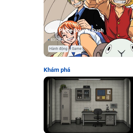
One Piece Bounty Rush
83120
Miễn Phí
,
Hành động
Game
Khám phá