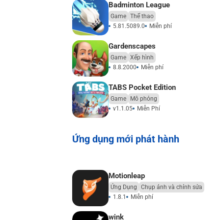
Badminton League
Game
Thể thao
5.81.5089.0
Miễn phí
Gardenscapes
Game
Xếp hình
8.8.2000
Miễn phí
TABS Pocket Edition
Game
Mô phỏng
v1.1.05
Miễn Phí
Ứng dụng mới phát hành
Motionleap
Ứng Dụng
Chụp ảnh và chỉnh sửa
1.8.1
Miễn phí
wink