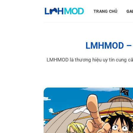
Bỏ
qua
TRANG CHỦ
GA
nội
dung
LMHMOD – T
LMHMOD là thương hiệu uy tín cung cấ