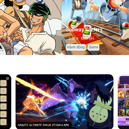
Subway Surfers
3.57.0
Miễn phí
,
Hành động
Game