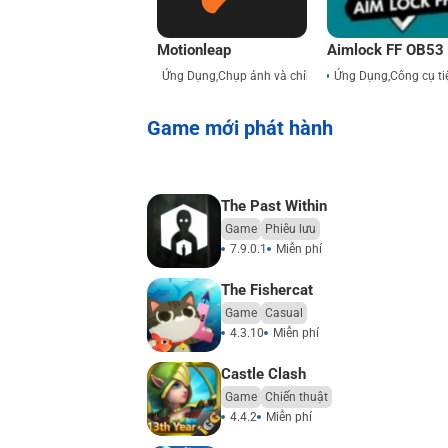
Motionleap
Aimlock FF OB53
Ứng Dụng
,
Chụp ảnh và chỉnh sửa
Ứng Dụng
,
Công cụ ti
Game mới phát hành
The Past Within
Game
Phiêu lưu
7.9.0.1
Miễn phí
The Fishercat
Game
Casual
4.3.10
Miễn phí
Castle Clash
Game
Chiến thuật
4.4.2
Miễn phí