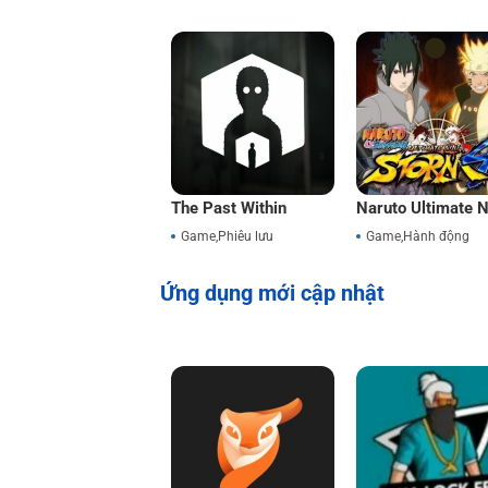
The Past Within
Naruto Ultimate N
Storm 4
Game
,
Phiêu lưu
Game
,
Hành động
Ứng dụng mới cập nhật