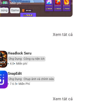
13.200
Miễn phí
,
 súng
Game
Xem tât cả
Headlock Seru
Ứng Dụng
Công cụ tiện ích
4.0
Miễn phí
SnapEdit
Ứng Dụng
Chụp ảnh và chỉnh sửa
7.6.5
Miễn Phí
Xem tât cả