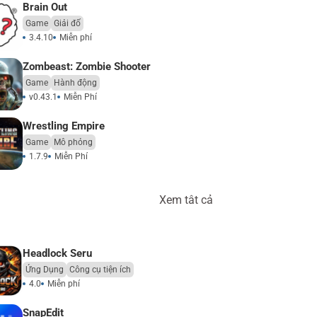
Brain Out
Game
Giải đố
3.4.10
Miễn phí
Zombeast: Zombie Shooter
Game
Hành động
v0.43.1
Miễn Phí
Wrestling Empire
Game
Mô phỏng
1.7.9
Miễn Phí
Xem tât cả
Headlock Seru
Ứng Dụng
Công cụ tiện ích
4.0
Miễn phí
SnapEdit