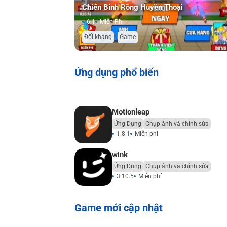
Chiến Binh Rồng Huyền Thoại
6.1
Miễn Phí
,
Đối kháng
Game
Ứng dụng phổ biến
Motionleap
Ứng Dụng
Chụp ảnh và chỉnh sửa
1.8.1
Miễn phí
wink
Ứng Dụng
Chụp ảnh và chỉnh sửa
3.10.5
Miễn phí
Game mới cập nhật