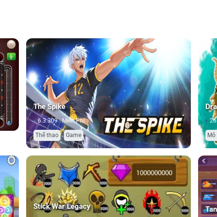
The Spike
Dra
6.3.309
Miễn Phí
26
,
Thể thao
Game
Mô
Stick War Legacy
Tan