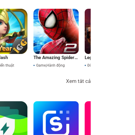
lash
The Amazing Spider-
Legend Fighter
Man 2
iến thuật
Game
,
Hành động
Đối kháng
,
Game
Xem tât cả