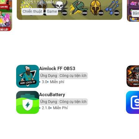
2025.1.140
Miễn phí
2.
,
Chiến thuật
Game
Bắn
Aimlock FF OB53
Ứng Dụng
Công cụ tiện ích
3.0
Miễn phí
Accu​Battery
Ứng Dụng
Công cụ tiện ích
2.1.8
Miễn Phí