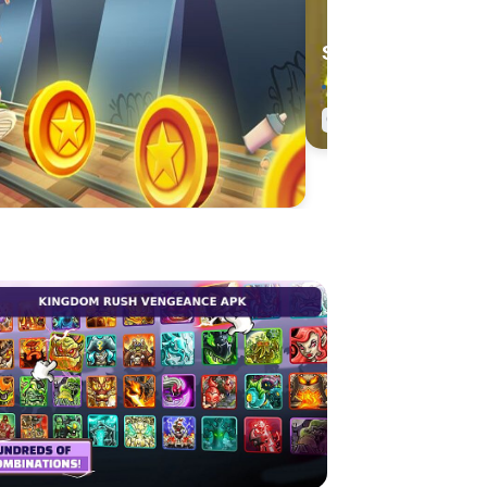
Stick War Legacy
2025.1.140
Miễn phí
,
Chiến thuật
Game