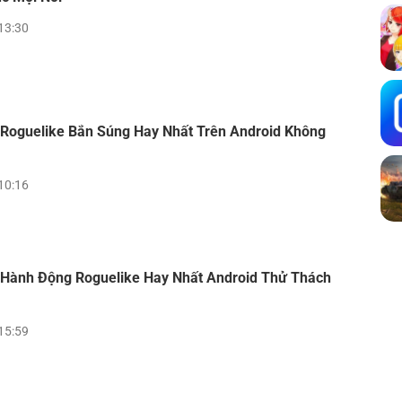
13:30
Roguelike Bắn Súng Hay Nhất Trên Android Không
10:16
Hành Động Roguelike Hay Nhất Android Thử Thách
15:59