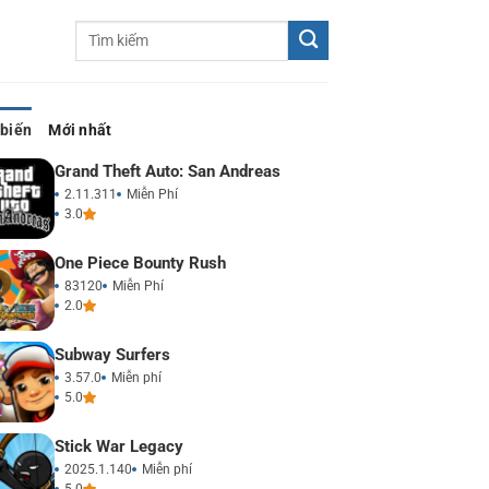
 biến
Mới nhất
Grand Theft Auto: San Andreas
2.11.311
Miễn Phí
e Giống Stardew Valley Đáng
Top Game Giải Đố Nh
3.0
ất Trên Android
Android: Thử Thách T
Mọi Nơi
One Piece Bounty Rush
83120
Miễn Phí
2.0
Subway Surfers
3.57.0
Miễn phí
5.0
Stick War Legacy
2025.1.140
Miễn phí
5.0