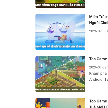
Miễn Trách
Người Chơ
2026-07-08 
Top Game 
2026-04-02 
Khám phá t
Android: T
game nông 
Top Game 
Tuệ Mọi Lú