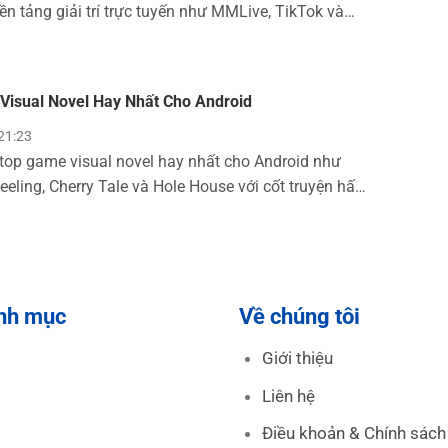
ền tảng giải trí trực tuyến như MMLive, TikTok và
ng các mẹo livestream thu hút người xem.
Visual Novel Hay Nhất Cho Android
21:23
op game visual novel hay nhất cho Android như
eeling, Cherry Tale và Hole House với cốt truyện hấp
vật sâu sắc và lối chơi kể chuyện cuốn hút.
nh mục
Về chúng tôi
Giới thiệu
Liên hệ
Điều khoản & Chính sách