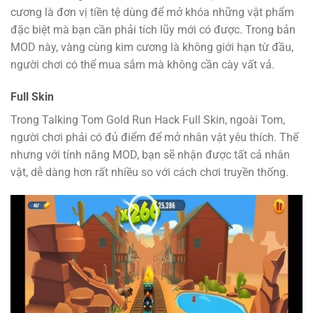
cương là đơn vị tiền tệ dùng để mở khóa những vật phẩm
đặc biệt mà bạn cần phải tích lũy mới có được. Trong bản
MOD này, vàng cùng kim cương là không giới hạn từ đầu,
người chơi có thể mua sắm mà không cần cày vất vả.
Full Skin
Trong Talking Tom Gold Run Hack Full Skin, ngoài Tom,
người chơi phải có đủ điểm để mở nhân vật yêu thích. Thế
nhưng với tính năng MOD, bạn sẽ nhận được tất cả nhân
vật, dễ dàng hơn rất nhiều so với cách chơi truyền thống.