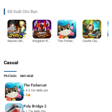
Đề Xuất Cho Bạn
Naruto Ultimate Ninja Storm 4
Kingdom Rush Vengeance
The Fishercat
Castle Clash
Casual
Phổ biến
Mới nhất
The Fishercat
4.3.10
Miễn phí
0
Poly Bridge 2
1.73
Miễn Phí