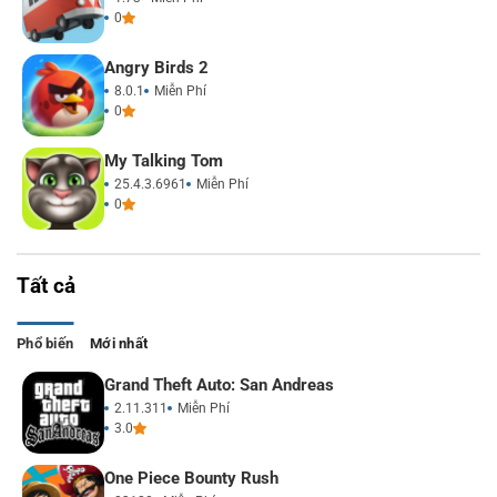
0
Angry Birds 2
8.0.1
Miễn Phí
0
My Talking Tom
25.4.3.6961
Miễn Phí
0
Tất cả
Phổ biến
Mới nhất
Grand Theft Auto: San Andreas
2.11.311
Miễn Phí
3.0
One Piece Bounty Rush