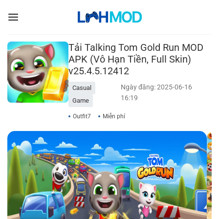
Bỏ
qua
nội
dung
Tải Talking Tom Gold Run MOD
APK (Vô Hạn Tiền, Full Skin)
v25.4.5.12412
Ngày đăng: 2025-06-16
Casual
16:19
Game
Outfit7
Miễn phí