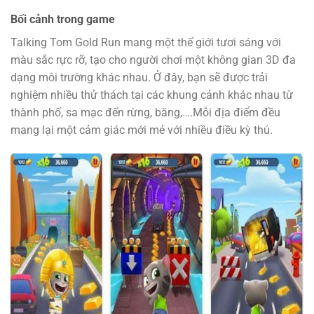
Bối cảnh trong game
Talking Tom Gold Run mang một thế giới tươi sáng với
màu sắc rực rỡ, tạo cho người chơi một không gian 3D đa
dạng môi trường khác nhau. Ở đây, bạn sẽ được trải
nghiệm nhiều thử thách tại các khung cảnh khác nhau từ
thành phố, sa mạc đến rừng, băng,….Mỗi địa điểm đều
mang lại một cảm giác mới mẻ với nhiều điều kỳ thú.