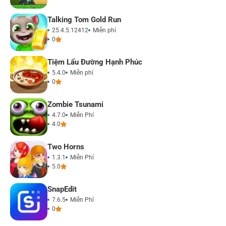
Talking Tom Gold Run
25.4.5.12412
Miễn phí
0
Tiệm Lẩu Đường Hạnh Phúc
5.4.0
Miễn phí
0
Zombie Tsunami
4.7.0
Miễn Phí
4.0
Two Horns
1.3.1
Miễn Phí
5.0
SnapEdit
7.6.5
Miễn Phí
0