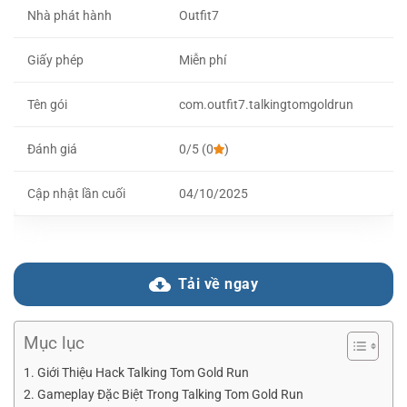
Nhà phát hành
Outfit7
Giấy phép
Miễn phí
Tên gói
com.outfit7.talkingtomgoldrun
Đánh giá
0/5 (0
)
Cập nhật lần cuối
04/10/2025
Tải về ngay
Mục lục
Giới Thiệu Hack Talking Tom Gold Run
Gameplay Đặc Biệt Trong Talking Tom Gold Run