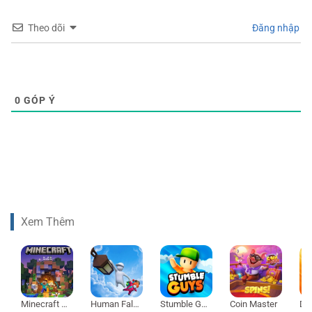
Theo dõi
Đăng nhập
0
GÓP Ý
Xem Thêm
Minecraft 1.21
Human Fall Flat
Stumble Guys
Coin Master