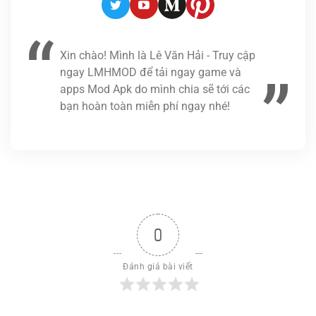
Twitter
Youtube
Medium
Pinterest
Xin chào! Mình là Lê Văn Hải - Truy cập
ngay LMHMOD để tải ngay game và
apps Mod Apk do mình chia sẽ tới các
bạn hoàn toàn miễn phí ngay nhé!
0
Đánh giá bài viết