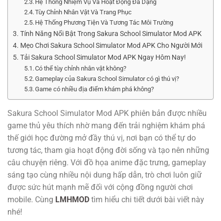
Hệ Thống Nhiệm Vụ Và Hoạt Động Đa Dạng
Tùy Chỉnh Nhân Vật Và Trang Phục
Hệ Thống Phương Tiện Và Tương Tác Môi Trường
Tính Năng Nổi Bật Trong Sakura School Simulator Mod APK
Mẹo Chơi Sakura School Simulator Mod APK Cho Người Mới
Tải Sakura School Simulator Mod APK Ngay Hôm Nay!
Có thể tùy chỉnh nhân vật không?
Gameplay của Sakura School Simulator có gì thú vị?
Game có nhiều địa điểm khám phá không?
Sakura School Simulator Mod APK phiên bản được nhiều
game thủ yêu thích nhờ mang đến trải nghiệm khám phá
thế giới học đường mở đầy thú vị, nơi bạn có thể tự do
tương tác, tham gia hoạt động đời sống và tạo nên những
câu chuyện riêng. Với đồ họa anime đặc trưng, gameplay
sáng tạo cùng nhiều nội dung hấp dẫn, trò chơi luôn giữ
được sức hút mạnh mẽ đối với cộng đồng người chơi
mobile. Cùng
LMHMOD
tìm hiểu chi tiết dưới bài viết này
nhé!