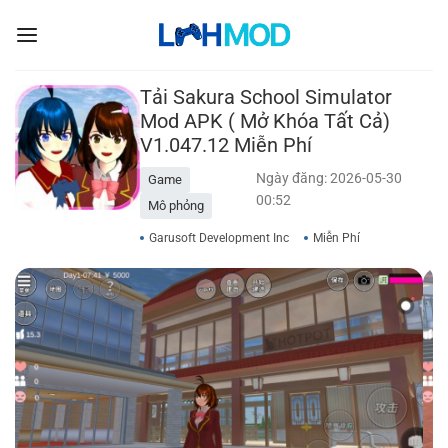
Bỏ
qua
nội
dung
Tải Sakura School Simulator
Mod APK ( Mở Khóa Tất Cả)
V1.047.12 Miễn Phí
Ngày đăng: 2026-05-30
Game
00:52
Mô phỏng
Garusoft Development Inc
Miễn Phí