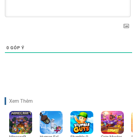
0
GÓP Ý
Xem Thêm
Minecraft 1.21
Human Fall Flat
Stumble Guys
Coin Master