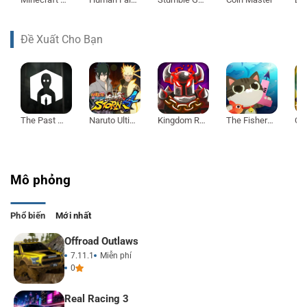
Đề Xuất Cho Bạn
The Past Within
Naruto Ultimate Ninja Storm 4
Kingdom Rush Vengeance
The Fishercat
Mô phỏng
Phổ biến
Mới nhất
Offroad Outlaws
7.11.1
Miễn phí
0
Real Racing 3