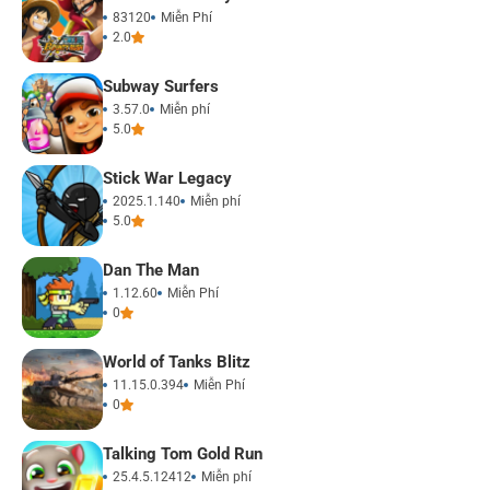
83120
Miễn Phí
2.0
Subway Surfers
3.57.0
Miễn phí
5.0
Stick War Legacy
2025.1.140
Miễn phí
5.0
Dan The Man
1.12.60
Miễn Phí
0
World of Tanks Blitz
11.15.0.394
Miễn Phí
0
Talking Tom Gold Run
25.4.5.12412
Miễn phí