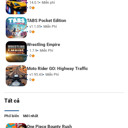
14.0.1
Miễn phí
0
TABS Pocket Edition
v1.1.05
Miễn Phí
0
Wrestling Empire
1.7.9
Miễn Phí
0
Moto Rider GO: Highway Traffic
v1.95.43
Miễn Phí
0
Tất cả
Phổ biến
Mới nhất
One Piece Bounty Rush