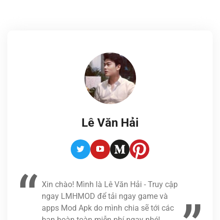
Lê Văn Hải
Twitter
Youtube
Medium
Pinterest
Xin chào! Mình là Lê Văn Hải - Truy cập
ngay LMHMOD để tải ngay game và
apps Mod Apk do mình chia sẽ tới các
bạn hoàn toàn miễn phí ngay nhé!