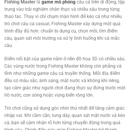
Fishing Master
là
game mô phỏng
câu cá trên di động, tập
trung vào trải nghiệm chân thực và chiều sâu trong từng
thao tác. Thay vì chỉ chạm màn hình để kéo cá như nhiều
trò chơi câu cá casual, Fishing Master xây dựng một quá
trình đầy đủ hơn: chuẩn bị dụng cụ, chọn mồi, tìm điểm
câu, quan sát môi trường và xử lý tình huống khi cá mắc
câu.
Điểm nổi bật của game nằm ở nền đồ họa 3D có chiều sâu.
Các vùng nước trong Fishing Master không còn phẳng và
tĩnh như những game câu cá truyền thống. Mỗi địa điểm
đều có màu sắc, ánh sáng, mặt nước và không khí riêng,
tạo cảm giác như người chơi đang thực sự đứng trước một
hồ nước, con sông hoặc vùng biển rộng lớn.
Trò chơi cũng sử dụng góc nhìn thứ nhất để tăng cảm giác
nhập vai. Khi cầm cần, tung dây, quan sát mặt nước và kéo
cá, bạn sẽ cảm nhận rõ hơn từng chuyển động trong quá
trình câu. Chính điều này giúp Fishing Master trở thành