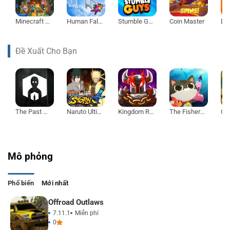
Minecraft 1.21
Human Fall Flat
Stumble Guys
Coin Master
Đề Xuất Cho Bạn
The Past Within
Naruto Ultimate Ninja Storm 4
Kingdom Rush Vengeance
The Fishercat
Mô phỏng
Phổ biến
Mới nhất
Offroad Outlaws
7.11.1
Miễn phí
0