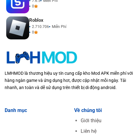
7.6.5
Miễn Phí
0
Roblox
2.710.706
Miễn Phí
0
LMHMOD là thương hiệu uy tín cung cấp kho Mod APK miễn phí với
hàng ngàn game và ứng dụng hot, được cập nhật mỗi ngày. Tải
nhanh, an toàn và dễ sử dụng trên thiết bị di động android.
Danh mục
Về chúng tôi
Giới thiệu
Liên hệ