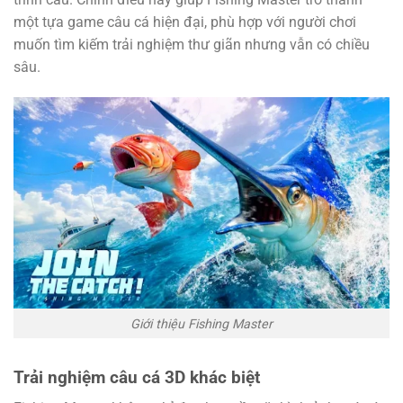
một tựa game câu cá hiện đại, phù hợp với người chơi
muốn tìm kiếm trải nghiệm thư giãn nhưng vẫn có chiều
sâu.
Giới thiệu Fishing Master
Trải nghiệm câu cá 3D khác biệt