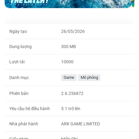
Ngày tạo
26/05/2026
Dung lượng
300 MB
Lượt tải
10000
Danh mục
Game
Mô phỏng
Phiên bản
2.6.256872
Yêu cầu hệ điều hành
5.1 trở lên
Nhà phát hành
ARK GAME LIMITED
Giấy phép
Miễn Phí