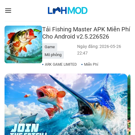
Bỏ
qua
nội
dung
Tải Fishing Master APK Miễn Phí
Cho Android v2.5.226526
Ngày đăng: 2026-05-26
Game
22:47
Mô phỏng
ARK GAME LIMITED
Miễn Phí