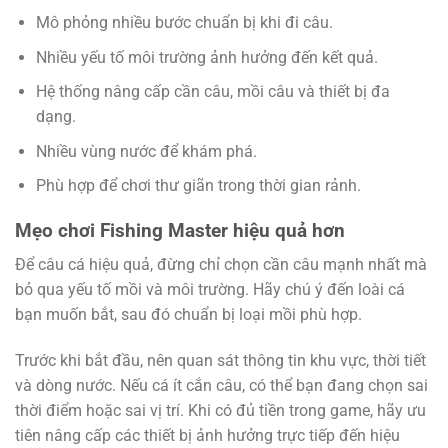
Mô phỏng nhiều bước chuẩn bị khi đi câu.
Nhiều yếu tố môi trường ảnh hưởng đến kết quả.
Hệ thống nâng cấp cần câu, mồi câu và thiết bị đa
dạng.
Nhiều vùng nước để khám phá.
Phù hợp để chơi thư giãn trong thời gian rảnh.
Mẹo chơi Fishing Master hiệu quả hơn
Để câu cá hiệu quả, đừng chỉ chọn cần câu mạnh nhất mà
bỏ qua yếu tố mồi và môi trường. Hãy chú ý đến loài cá
bạn muốn bắt, sau đó chuẩn bị loại mồi phù hợp.
Trước khi bắt đầu, nên quan sát thông tin khu vực, thời tiết
và dòng nước. Nếu cá ít cắn câu, có thể bạn đang chọn sai
thời điểm hoặc sai vị trí. Khi có đủ tiền trong game, hãy ưu
tiên nâng cấp các thiết bị ảnh hưởng trực tiếp đến hiệu