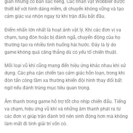
giản nhưng có bản sắc riêng. Các nhân vật Wobbler được
thiết kế với hình dáng mềm, di chuyển không vững và tạo
cảm giác vui nhộn ngay từ khi trận đấu bắt đầu.
Điểm nhấn lớn nhất là hoạt ảnh vật lý. Khi các đơn vị va
chạm, tung đòn hoặc bị đánh ngã, chuyển động của họ
thường tạo ra nhiều tình huống hài hước. Đây là lý do
game không quá căng thẳng dù có yếu tố chiến thuật.
Mỗi loại vũ khí cũng mang đến hiệu ứng khác nhau khi sử
dụng. Các pha cận chiến tạo cảm giác hỗn loạn, trong khi
đòn tấn công tầm xa thường khiến đội hình thay đổi bất
ngờ nếu đánh trúng mục tiêu quan trọng.
Âm thanh trong game hỗ trợ tốt cho nhịp chiến đấu. Tiếng
va chạm, hiệu ứng vũ khí và những âm thanh phát ra từ
các đơn vị giúp trận đánh trở nên sinh động hơn mà không
làm mất đi tính giải trí vốn có.