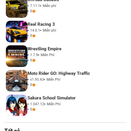
7.11.1
Miễn phí
0
Real Racing 3
14.0.1
Miễn phí
0
Wrestling Empire
1.7.9
Miễn Phí
0
Moto Rider GO: Highway Traffic
v1.95.43
Miễn Phí
0
Sakura School Simulator
1.047.12
Miễn Phí
0
Tất cả