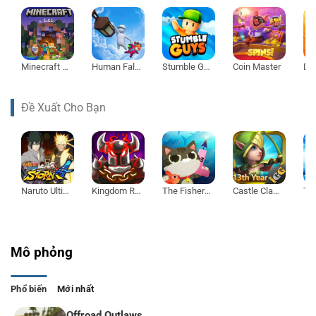
Minecraft 1.21
Human Fall Flat
Stumble Guys
Coin Master
Đề Xuất Cho Bạn
Naruto Ultimate Ninja Storm 4
Kingdom Rush Vengeance
The Fishercat
Castle Clash
Mô phỏng
Phổ biến
Mới nhất
Offroad Outlaws