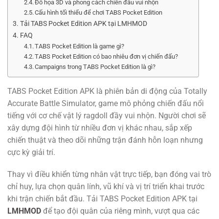
Đồ họa 3D và phong cách chiến đấu vui nhộn
Cấu hình tối thiểu để chơi TABS Pocket Edition
Tải TABS Pocket Edition APK tại LMHMOD
FAQ
TABS Pocket Edition là game gì?
TABS Pocket Edition có bao nhiêu đơn vị chiến đấu?
Campaigns trong TABS Pocket Edition là gì?
TABS Pocket Edition APK là phiên bản di động của Totally
Accurate Battle Simulator, game mô phỏng chiến đấu nổi
tiếng với cơ chế vật lý ragdoll đầy vui nhộn. Người chơi sẽ
xây dựng đội hình từ nhiều đơn vị khác nhau, sắp xếp
chiến thuật và theo dõi những trận đánh hỗn loạn nhưng
cực kỳ giải trí.
Thay vì điều khiển từng nhân vật trực tiếp, bạn đóng vai trò
chỉ huy, lựa chọn quân lính, vũ khí và vị trí triển khai trước
khi trận chiến bắt đầu. Tải TABS Pocket Edition APK tại
LMHMOD
để tạo đội quân của riêng mình, vượt qua các