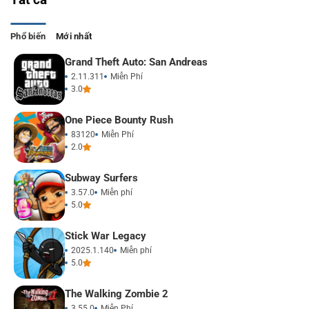
Phổ biến
Mới nhất
Grand Theft Auto: San Andreas
2.11.311
Miễn Phí
3.0
One Piece Bounty Rush
83120
Miễn Phí
2.0
Subway Surfers
3.57.0
Miễn phí
5.0
Stick War Legacy
2025.1.140
Miễn phí
5.0
The Walking Zombie 2
3.55.0
Miễn Phí