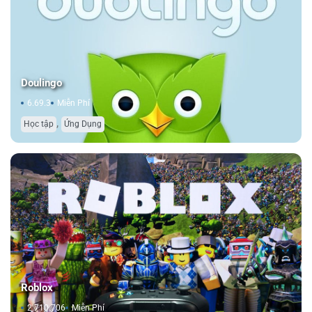
Doulingo
6.69.3
Miễn Phí
,
Học tập
Ứng Dụng
Roblox
2.710.706
Miễn Phí