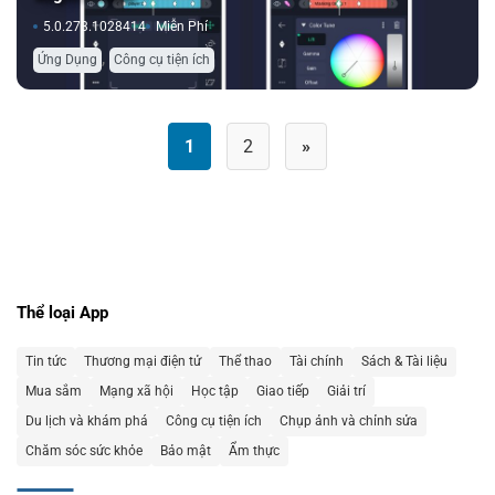
5.0.273.1028414
Miễn Phí
,
Ứng Dụng
Công cụ tiện ích
Phân
1
2
»
trang
bài
viết
Thể loại App
Tin tức
Thương mại điện tử
Thể thao
Tài chính
Sách & Tài liệu
Mua sắm
Mạng xã hội
Học tập
Giao tiếp
Giải trí
Du lịch và khám phá
Công cụ tiện ích
Chụp ảnh và chỉnh sửa
Chăm sóc sức khỏe
Bảo mật
Ẩm thực