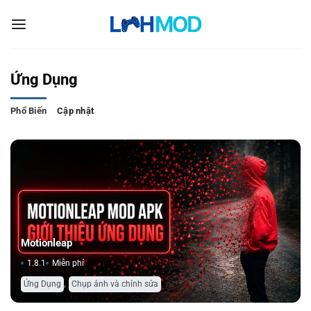
Bỏ
qua
nội
dung
Ứng Dụng
Phổ Biến
Cập nhật
Motionleap
1.8.1
Miễn phí
,
Ứng Dụng
Chụp ảnh và chỉnh sửa