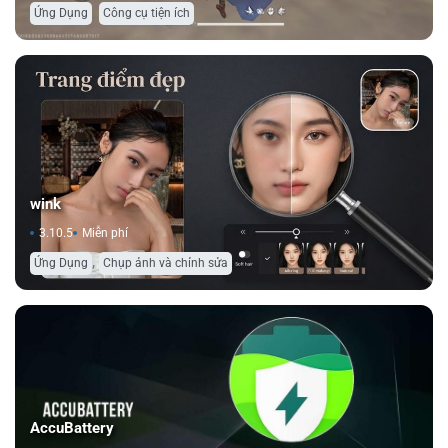
,
Ứng Dụng
Công cụ tiện ích
wink
3.10.5
Miễn phí
,
Ứng Dụng
Chụp ảnh và chỉnh sửa
Accu​Battery