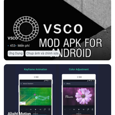
VSCO
453
Miễn phí
,
Ứng Dụng
Chụp ảnh và chỉnh sửa
Alight Motion