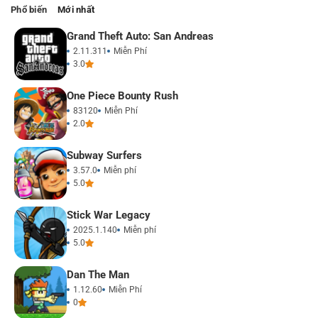
Phổ biến
Mới nhất
Grand Theft Auto: San Andreas
2.11.311
Miễn Phí
3.0
One Piece Bounty Rush
83120
Miễn Phí
2.0
Subway Surfers
3.57.0
Miễn phí
5.0
Stick War Legacy
2025.1.140
Miễn phí
5.0
Dan The Man
1.12.60
Miễn Phí
0