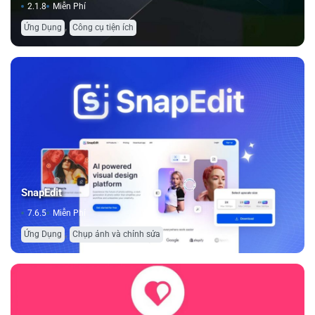
2.1.8
Miễn Phí
,
Ứng Dụng
Công cụ tiện ích
SnapEdit
7.6.5
Miễn Phí
,
Ứng Dụng
Chụp ảnh và chỉnh sửa