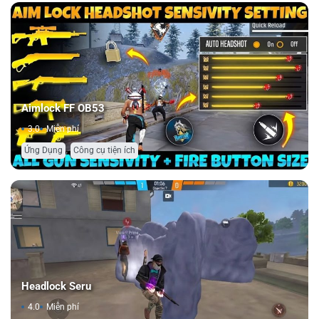
Aimlock FF OB53
3.0
Miễn phí
,
Ứng Dụng
Công cụ tiện ích
Headlock Seru
4.0
Miễn phí