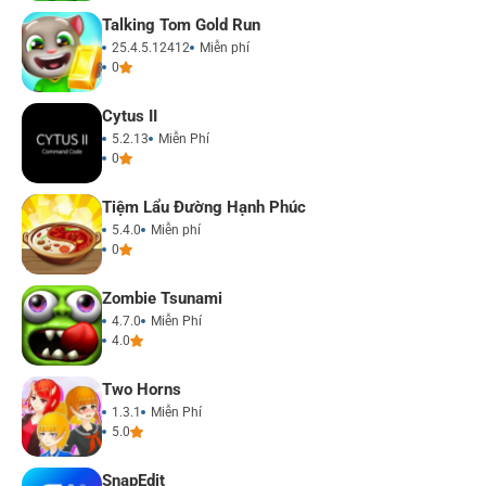
Talking Tom Gold Run
25.4.5.12412
Miễn phí
0
Cytus II
5.2.13
Miễn Phí
0
Tiệm Lẩu Đường Hạnh Phúc
5.4.0
Miễn phí
0
Zombie Tsunami
4.7.0
Miễn Phí
4.0
Two Horns
1.3.1
Miễn Phí
5.0
SnapEdit