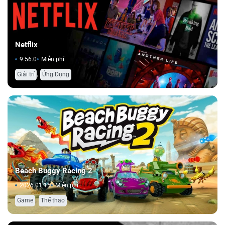
Netflix
9.56.0
Miễn phí
,
Giải trí
Ứng Dụng
Beach Buggy Racing 2
2026.01.15
Miễn phí
,
Game
Thể thao