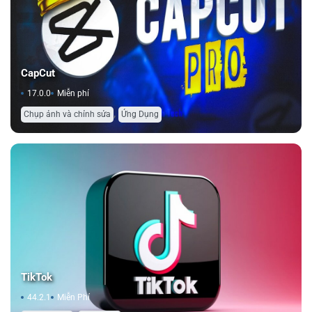
CapCut
17.0.0
Miễn phí
,
Chụp ảnh và chỉnh sửa
Ứng Dụng
TikTok
44.2.1
Miễn Phí