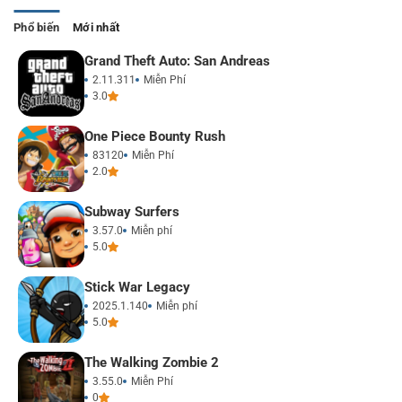
Phổ biến
Mới nhất
Grand Theft Auto: San Andreas
2.11.311
Miễn Phí
3.0
One Piece Bounty Rush
83120
Miễn Phí
2.0
Subway Surfers
3.57.0
Miễn phí
5.0
Stick War Legacy
2025.1.140
Miễn phí
5.0
The Walking Zombie 2
3.55.0
Miễn Phí
0