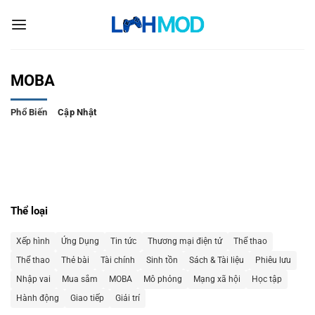
Bỏ
qua
nội
dung
MOBA
Phổ Biến
Cập Nhật
Thể loại
Xếp hình
Ứng Dụng
Tin tức
Thương mại điện tử
Thể thao
Thể thao
Thẻ bài
Tài chính
Sinh tồn
Sách & Tài liệu
Phiêu lưu
Nhập vai
Mua sắm
MOBA
Mô phỏng
Mạng xã hội
Học tập
Hành động
Giao tiếp
Giải trí