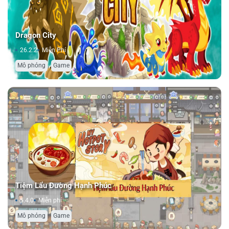
Dragon City
26.2.2
Miễn Phí
,
Mô phỏng
Game
Tiệm Lẩu Đường Hạnh Phúc
5.4.0
Miễn phí
,
Mô phỏng
Game