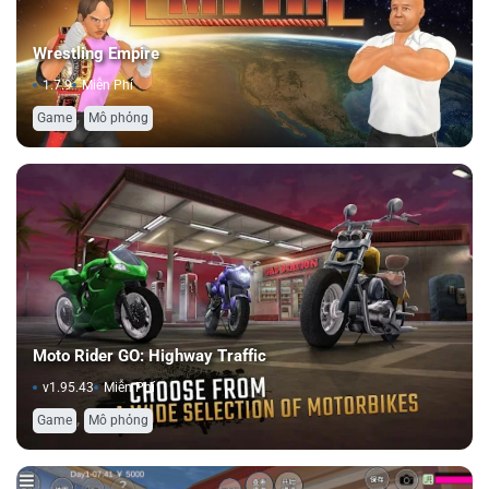
Wrestling Empire
1.7.9
Miễn Phí
,
Game
Mô phỏng
Moto Rider GO: Highway Traffic
v1.95.43
Miễn Phí
,
Game
Mô phỏng