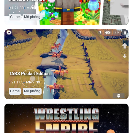
1.21.80
Miễn Phí
,
Game
Mô phỏng
TABS Pocket Edition
v1.1.05
Miễn Phí
,
Game
Mô phỏng