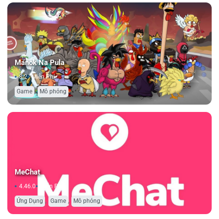
Manok Na Pula
8.2
Miễn Phí
,
Game
Mô phỏng
MeChat
4.46.0
Miễn Phí
,
,
Ứng Dụng
Game
Mô phỏng