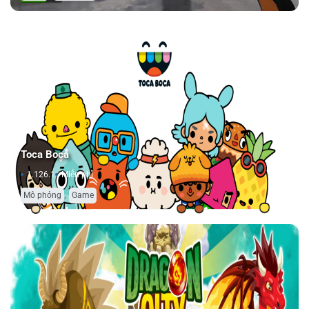
Toca Boca
1.126.1
Miễn phí
,
Mô phỏng
Game