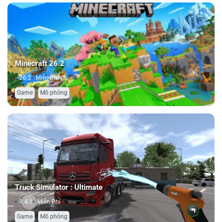
Minecraft 26.2
26.2
Miễn Phí
,
Game
Mô phỏng
Truck Simulator : Ultimate
1.4.1
Miễn Phí
,
Game
Mô phỏng