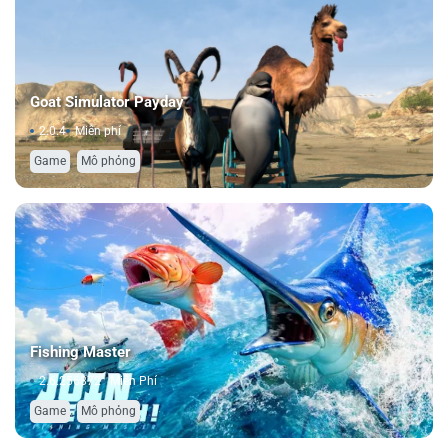
Goat Simulator Payday
2.0.4
Miễn phí
,
Game
Mô phỏng
Fishing Master
2.6.256872
Miễn Phí
,
Game
Mô phỏng