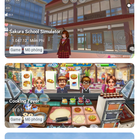
Sakura School Simulator
1.047.12
Miễn Phí
,
Game
Mô phỏng
Cooking Fever
21.0.1
Miễn phí
,
Game
Mô phỏng