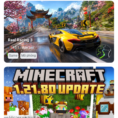
Real Racing 3
14.0.1
Miễn phí
,
Game
Mô phỏng
Minecraft 1.21.80