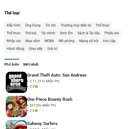
Thể loại
Xếp hình
Ứng Dụng
Tin tức
Thương mại điện tử
Thể thao
Thể thao
Thẻ bài
Tài chính
Sinh tồn
Sách & Tài liệu
Phiêu lưu
Nhập vai
Mua sắm
MOBA
Mô phỏng
Mạng xã hội
Học tập
Hành động
Giao tiếp
Giải trí
Phổ biến
Mới nhất
Grand Theft Auto: San Andreas
2.11.311
Miễn Phí
3.0
One Piece Bounty Rush
83120
Miễn Phí
2.0
Subway Surfers