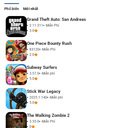
Phổ biến
Mới nhất
Grand Theft Auto: San Andreas
2.11.311
Miễn Phí
3.0
One Piece Bounty Rush
83120
Miễn Phí
2.0
Subway Surfers
3.57.0
Miễn phí
5.0
Stick War Legacy
2025.1.140
Miễn phí
5.0
The Walking Zombie 2
3.55.0
Miễn Phí
0