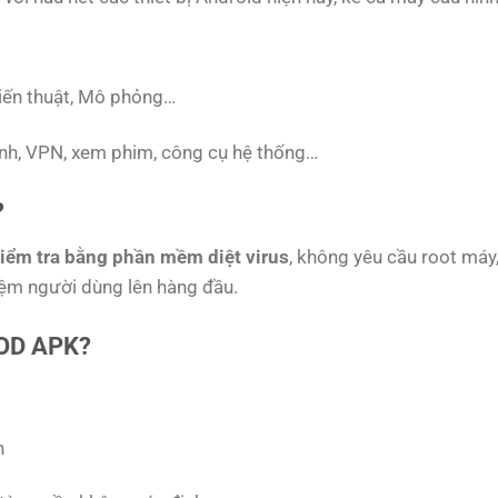
hiến thuật, Mô phỏng…
ảnh, VPN, xem phim, công cụ hệ thống…
?
iểm tra bằng phần mềm diệt virus
, không yêu cầu root má
hiệm người dùng lên hàng đầu.
MOD APK?
n