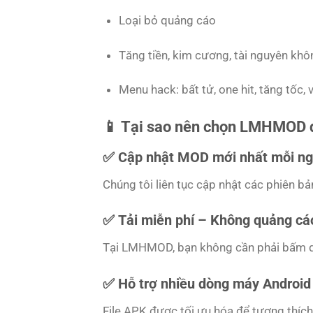
Loại bỏ quảng cáo
Tăng tiền, kim cương, tài nguyên khô
Menu hack: bất tử, one hit, tăng tốc, v
📱 Tại sao nên chọn LMHMOD 
✅
Cập nhật MOD mới nhất mỗi n
Chúng tôi liên tục cập nhật các phiên b
✅
Tải miễn phí – Không quảng cáo
Tại LMHMOD, bạn không cần phải bấm qua 
✅
Hỗ trợ nhiều dòng máy Android
File APK được tối ưu hóa để tương thích 