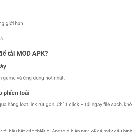
ng giới hạn
.v.
để tải MOD APK?
gày
ản game và ứng dụng hot nhất.
 phiền toái
hàng loạt link rút gọn. Chỉ 1 click – tải ngay file sạch, kh
với hầu hết các thiết bị Android hiện nay, kể cả máy cấu hình