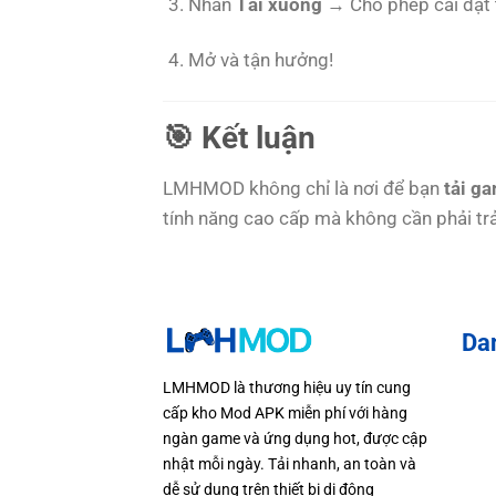
Nhấn
Tải xuống
→ Cho phép cài đặt 
Mở và tận hưởng!
🎯 Kết luận
LMHMOD không chỉ là nơi để bạn
tải g
tính năng cao cấp mà không cần phải trả
Da
LMHMOD là thương hiệu uy tín cung
cấp kho Mod APK miễn phí với hàng
ngàn game và ứng dụng hot, được cập
nhật mỗi ngày. Tải nhanh, an toàn và
dễ sử dụng trên thiết bị di động