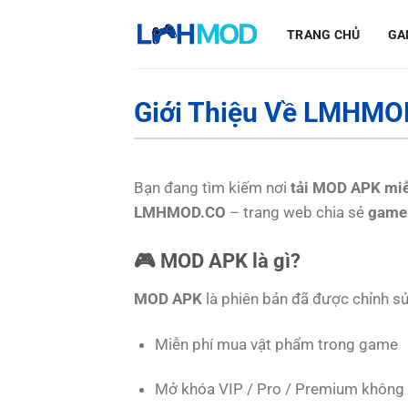
Bỏ
qua
TRANG CHỦ
GA
nội
dung
Giới Thiệu Về LMHMO
Bạn đang tìm kiếm nơi
tải MOD APK miễ
LMHMOD.CO
– trang web chia sẻ
game
🎮 MOD APK là gì?
MOD APK
là phiên bản đã được chỉnh s
Miễn phí mua vật phẩm trong game
Mở khóa VIP / Pro / Premium không c