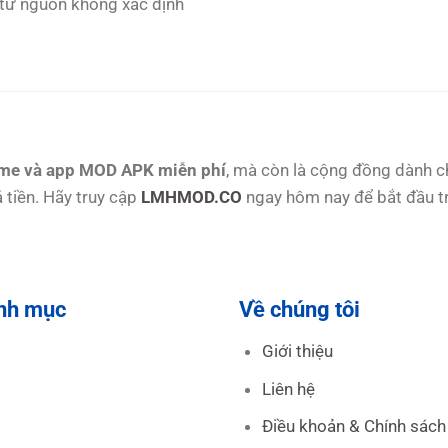
từ nguồn không xác định
ame và app MOD APK miễn phí
, mà còn là cộng đồng dành 
 tiền. Hãy truy cập
LMHMOD.CO
ngay hôm nay để bắt đầu tr
nh mục
Về chúng tôi
Giới thiệu
Liên hệ
Điều khoản & Chính sách