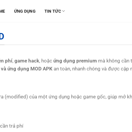
ME
ỨNG DỤNG
TIN TỨC
D
n phí
,
game hack
, hoặc
ứng dụng premium
mà không cần t
 và ứng dụng MOD APK
an toàn, nhanh chóng và được cập nh
ửa (modified) của một ứng dụng hoặc game gốc, giúp mở kh
ần trả phí