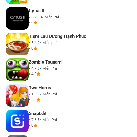
Cytus II
5.2.13
Miễn Phí
0
Tiệm Lẩu Đường Hạnh Phúc
5.4.0
Miễn phí
0
Zombie Tsunami
4.7.0
Miễn Phí
4.0
Two Horns
1.3.1
Miễn Phí
5.0
SnapEdit
7.6.5
Miễn Phí
0