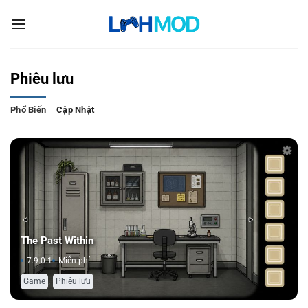
Bỏ
qua
nội
dung
Phiêu lưu
Phổ Biến
Cập Nhật
The Past Within
7.9.0.1
Miễn phí
,
Game
Phiêu lưu