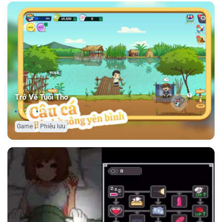
Trở Về Tuổi Thơ
1.20.5
Miễn Phí
,
Game
Phiêu lưu