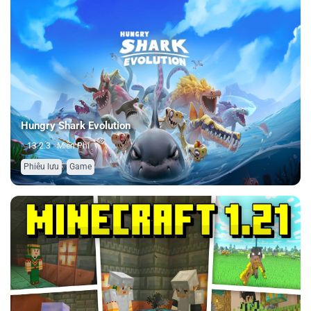
Hungry Shark Evolution
13.2.3
Miễn Phí
,
Phiêu lưu
Game