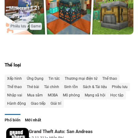
Minecraft 1.21
1.21
Miễn Phí
,
Phiêu lưu
Game
Thể loại
Xếp hình
Ứng Dụng
Tin tức
Thương mại điện tử
Thể thao
Thể thao
Thẻ bài
Tài chính
Sinh tồn
Sách & Tài liệu
Phiêu lưu
Nhập vai
Mua sắm
MOBA
Mô phỏng
Mạng xã hội
Học tập
Hành động
Giao tiếp
Giải trí
Phổ biến
Mới nhất
Grand Theft Auto: San Andreas