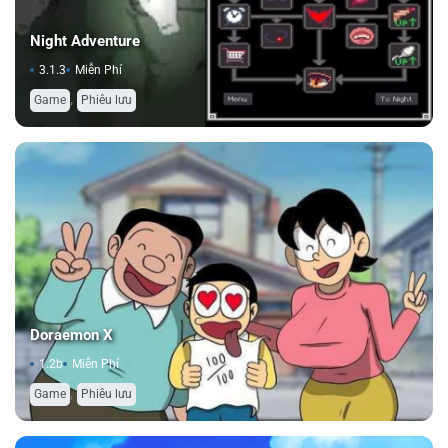
Night Adventure
3.1.3
Miễn Phí
,
Game
Phiêu lưu
Doraemon X
1.2b
Miễn Phí
,
Game
Phiêu lưu