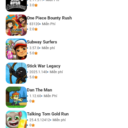
2.11.311
Miễn Phí
3.0
One Piece Bounty Rush
83120
Miễn Phí
2.0
Subway Surfers
3.57.0
Miễn phí
5.0
Stick War Legacy
2025.1.140
Miễn phí
5.0
Dan The Man
1.12.60
Miễn Phí
0
Talking Tom Gold Run
25.4.5.12412
Miễn phí
0