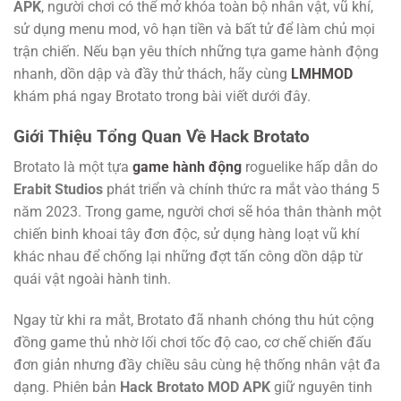
APK
, người chơi có thể mở khóa toàn bộ nhân vật, vũ khí,
sử dụng menu mod, vô hạn tiền và bất tử để làm chủ mọi
trận chiến. Nếu bạn yêu thích những tựa game hành động
nhanh, dồn dập và đầy thử thách, hãy cùng
LMHMOD
khám phá ngay Brotato trong bài viết dưới đây.
Giới Thiệu Tổng Quan Về Hack Brotato
Brotato là một tựa
game hành động
roguelike hấp dẫn do
Erabit Studios
phát triển và chính thức ra mắt vào tháng 5
năm 2023. Trong game, người chơi sẽ hóa thân thành một
chiến binh khoai tây đơn độc, sử dụng hàng loạt vũ khí
khác nhau để chống lại những đợt tấn công dồn dập từ
quái vật ngoài hành tinh.
Ngay từ khi ra mắt, Brotato đã nhanh chóng thu hút cộng
đồng game thủ nhờ lối chơi tốc độ cao, cơ chế chiến đấu
đơn giản nhưng đầy chiều sâu cùng hệ thống nhân vật đa
dạng. Phiên bản
Hack Brotato MOD APK
giữ nguyên tinh