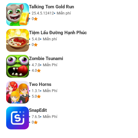
Talking Tom Gold Run
25.4.5.12412
Miễn phí
0
Tiệm Lẩu Đường Hạnh Phúc
5.4.0
Miễn phí
0
Zombie Tsunami
4.7.0
Miễn Phí
4.0
Two Horns
1.3.1
Miễn Phí
5.0
SnapEdit
7.6.5
Miễn Phí
0