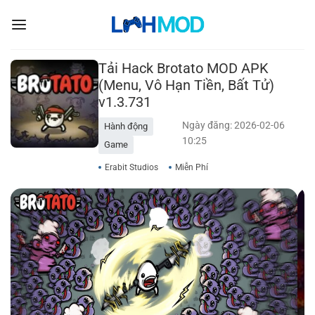
Bỏ
qua
nội
dung
Tải Hack Brotato MOD APK
(Menu, Vô Hạn Tiền, Bất Tử)
v1.3.731
Ngày đăng: 2026-02-06
Hành động
10:25
Game
Erabit Studios
Miễn Phí