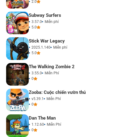
2.0
Subway Surfers
3.57.0
Miễn phí
5.0
Stick War Legacy
2025.1.140
Miễn phí
5.0
The Walking Zombie 2
3.55.0
Miễn Phí
0
Zooba: Cuộc chiến vườn thú
v5.39.1
Miễn Phí
0
Dan The Man
1.12.60
Miễn Phí
0