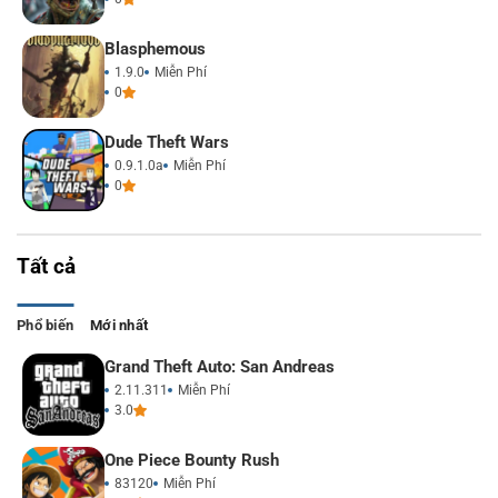
Blasphemous
1.9.0
Miễn Phí
0
Dude Theft Wars
0.9.1.0a
Miễn Phí
0
Tất cả
Phổ biến
Mới nhất
Grand Theft Auto: San Andreas
2.11.311
Miễn Phí
3.0
One Piece Bounty Rush
83120
Miễn Phí