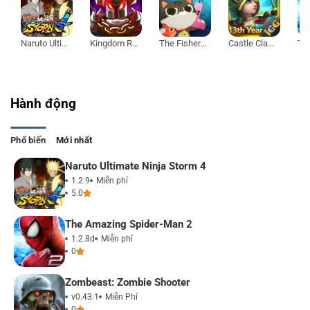
Naruto Ultimate Ninja Storm 4
Kingdom Rush Vengeance
The Fishercat
Castle Clash
Hành động
Phổ biến
Mới nhất
Naruto Ultimate Ninja Storm 4
1.2.9
Miễn phí
5.0
The Amazing Spider-Man 2
1.2.8d
Miễn phí
0
Zombeast: Zombie Shooter
v0.43.1
Miễn Phí
0