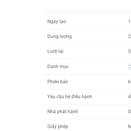
Ngày tạo
1
Dung lượng
2
Lượt tải
5
Danh mục
Phiên bản
6
Yêu cầu hệ điều hành
4
Nhà phát hành
D
Giấy phép
M