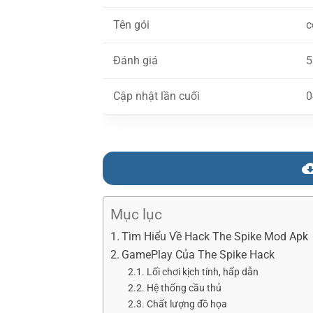
Tên gói
c
Đánh giá
5
Cập nhật lần cuối
0
Mục lục
Tìm Hiểu Về Hack The Spike Mod Apk
GamePlay Của The Spike Hack
Lối chơi kịch tính, hấp dẫn
Hệ thống cầu thủ
Chất lượng đồ họa