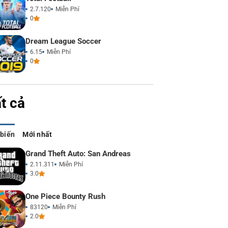
2.7.120
Miễn Phí
0
Dream League Soccer
6.15
Miễn Phí
0
t cả
 biến
Mới nhất
Grand Theft Auto: San Andreas
2.11.311
Miễn Phí
3.0
One Piece Bounty Rush
83120
Miễn Phí
2.0