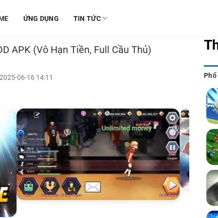
ME
ỨNG DỤNG
TIN TỨC
Th
D APK (Vô Hạn Tiền, Full Cầu Thủ)
Phổ
2025-06-16 14:11