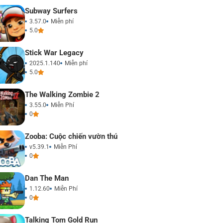
Subway Surfers
3.57.0
Miễn phí
5.0
Stick War Legacy
2025.1.140
Miễn phí
5.0
The Walking Zombie 2
3.55.0
Miễn Phí
0
Zooba: Cuộc chiến vườn thú
v5.39.1
Miễn Phí
0
Dan The Man
1.12.60
Miễn Phí
0
Talking Tom Gold Run