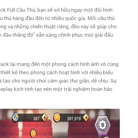
ck Full Cầu Thủ, bạn sẽ sở hữu ngay một đội hình
u thủ hàng đầu đến từ nhiều quốc gia. Mỗi cầu thủ
ng và những chiến thuật riêng, đều này sẽ giúp cho
 đâu thắng đó” sẵn sàng chinh phục mọi giải đấu.
Hack lại mang đến một phong cách hình ảnh vô cùng
thiết kế theo phong cách hoạt hình với nhiều biểu
ạo cho người chơi cảm giác thư giãn, dễ chịu. Sự
eplay kịch tính tạo nên một trải nghiệm hoàn hảo