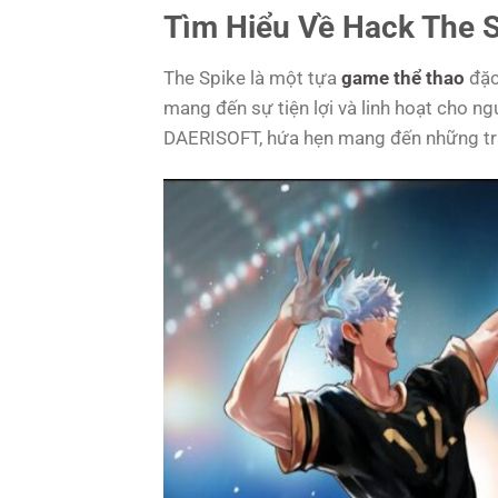
Tìm Hiểu Về Hack The 
The Spike là một tựa
game thể thao
đặc 
mang đến sự tiện lợi và linh hoạt cho ng
DAERISOFT
, hứa hẹn mang đến những t