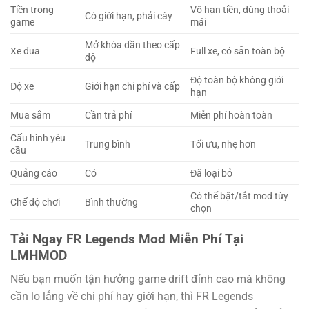
Tiền trong
Vô hạn tiền, dùng thoải
Có giới hạn, phải cày
game
mái
Mở khóa dần theo cấp
Xe đua
Full xe, có sẵn toàn bộ
độ
Độ toàn bộ không giới
Độ xe
Giới hạn chi phí và cấp
hạn
Mua sắm
Cần trả phí
Miễn phí hoàn toàn
Cấu hình yêu
Trung bình
Tối ưu, nhẹ hơn
cầu
Quảng cáo
Có
Đã loại bỏ
Có thể bật/tắt mod tùy
Chế độ chơi
Bình thường
chọn
Tải Ngay FR Legends Mod Miễn Phí Tại
LMHMOD
Nếu bạn muốn tận hưởng game drift đỉnh cao mà không
cần lo lắng về chi phí hay giới hạn, thì FR Legends