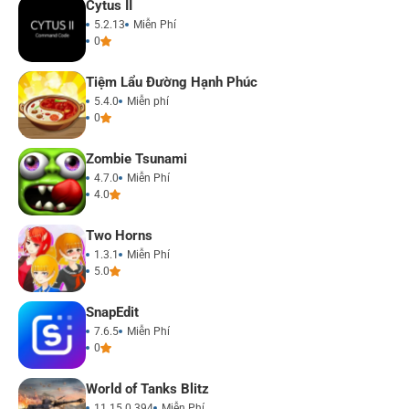
Cytus II
5.2.13
Miễn Phí
0
Tiệm Lẩu Đường Hạnh Phúc
5.4.0
Miễn phí
0
Zombie Tsunami
4.7.0
Miễn Phí
4.0
Two Horns
1.3.1
Miễn Phí
5.0
SnapEdit
7.6.5
Miễn Phí
0
World of Tanks Blitz
11.15.0.394
Miễn Phí