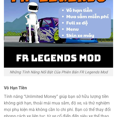
Những Tính Năng Nổi Bật Của Phiên Bản FR Legends Mod
Vô Hạn Tiền
Tính năng “Unlimited Money” giúp bạn sở hữu lượng tiền
không giới hạn, thoải mái mua sắm, độ xe, và thử nghiệm
mọi phụ kiện mà không cần lo chi phí. Bạn có thể thay đổi
phong cách xe liên tục, từ xe cổ điển đến siêu xe thể thao.