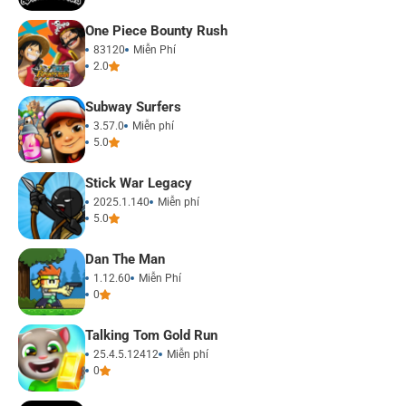
One Piece Bounty Rush
83120
Miễn Phí
2.0
Subway Surfers
3.57.0
Miễn phí
5.0
Stick War Legacy
2025.1.140
Miễn phí
5.0
Dan The Man
1.12.60
Miễn Phí
0
Talking Tom Gold Run
25.4.5.12412
Miễn phí
0