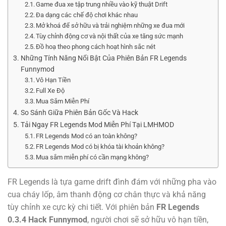
Game đua xe tập trung nhiều vào kỹ thuật Drift
Đa dạng các chế độ chơi khác nhau
Mở khoá để sở hữu và trải nghiệm những xe đua mới
Tùy chỉnh động cơ và nội thất của xe tăng sức mạnh
Đồ hoạ theo phong cách hoạt hình sắc nét
Những Tính Năng Nổi Bật Của Phiên Bản FR Legends
Funnymod
Vô Hạn Tiền
Full Xe Độ
Mua Sắm Miễn Phí
So Sánh Giữa Phiên Bản Gốc Và Hack
Tải Ngay FR Legends Mod Miễn Phí Tại LMHMOD
FR Legends Mod có an toàn không?
FR Legends Mod có bị khóa tài khoản không?
Mua sắm miễn phí có cần mạng không?
FR Legends là tựa game drift đình đám với những pha vào
cua cháy lốp, âm thanh động cơ chân thực và khả năng
tùy chỉnh xe cực kỳ chi tiết. Với phiên bản
FR Legends
0.3.4 Hack Funnymod
, người chơi sẽ sở hữu vô hạn tiền,