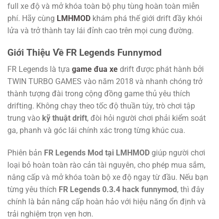
full xe độ và mở khóa toàn bộ phụ tùng hoàn toàn miễn
phí. Hãy cùng
LMHMOD
khám phá thế giới drift đầy khói
lửa và trở thành tay lái đỉnh cao trên mọi cung đường.
Giới Thiệu Về FR Legends Funnymod
FR Legends là tựa
game đua xe
drift được phát hành bởi
TWIN TURBO GAMES vào năm 2018 và nhanh chóng trở
thành tượng đài trong cộng đồng game thủ yêu thích
drifting. Không chạy theo tốc độ thuần túy, trò chơi tập
trung vào
kỹ thuật drift
, đòi hỏi người chơi phải kiểm soát
ga, phanh và góc lái chính xác trong từng khúc cua.
Phiên bản
FR Legends Mod tại LMHMOD
giúp người chơi
loại bỏ hoàn toàn rào cản tài nguyên, cho phép mua sắm,
nâng cấp và mở khóa toàn bộ xe độ ngay từ đầu. Nếu bạn
từng yêu thích
FR Legends 0.3.4 hack funnymod
, thì đây
chính là bản nâng cấp hoàn hảo với hiệu năng ổn định và
trải nghiệm trọn vẹn hơn.