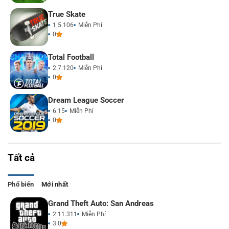
True Skate
1.5.106
Miễn Phí
0
Total Football
2.7.120
Miễn Phí
0
Dream League Soccer
6.15
Miễn Phí
0
Tất cả
Phổ biến
Mới nhất
Grand Theft Auto: San Andreas
2.11.311
Miễn Phí
3.0