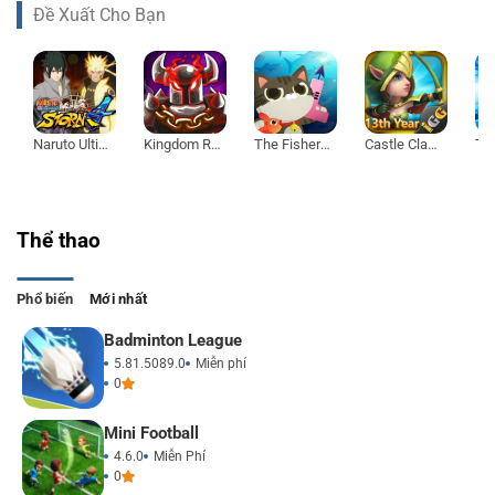
Đề Xuất Cho Bạn
Naruto Ultimate Ninja Storm 4
Kingdom Rush Vengeance
The Fishercat
Castle Clash
Thể thao
Phổ biến
Mới nhất
Badminton League
5.81.5089.0
Miễn phí
0
Mini Football
4.6.0
Miễn Phí
0