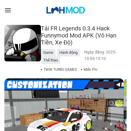
Bỏ
qua
nội
dung
Tải FR Legends 0.3.4 Hack
Funnymod Mod APK (Vô Hạn
Tiền, Xe Độ)
Ngày đăng: 2025-
Game
Hành động
10-09 15:10
Thể thao
TWIN TURBO GAMES
Miễn Phí