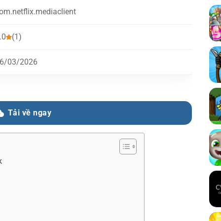
om.netflix.mediaclient
.0
(1)
6/03/2026
Tải về ngay
pk