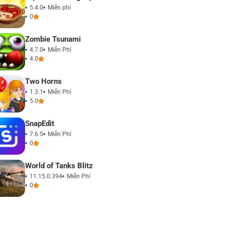
5.4.0
Miễn phí
0
Zombie Tsunami
4.7.0
Miễn Phí
4.0
Two Horns
1.3.1
Miễn Phí
5.0
SnapEdit
7.6.5
Miễn Phí
0
World of Tanks Blitz
11.15.0.394
Miễn Phí
0