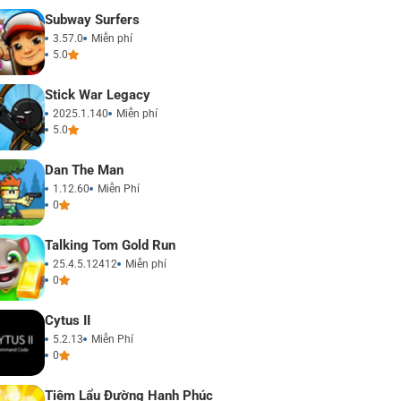
Subway Surfers
3.57.0
Miễn phí
5.0
Stick War Legacy
2025.1.140
Miễn phí
5.0
Dan The Man
1.12.60
Miễn Phí
0
Talking Tom Gold Run
25.4.5.12412
Miễn phí
0
Cytus II
5.2.13
Miễn Phí
0
Tiệm Lẩu Đường Hạnh Phúc