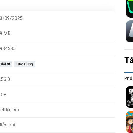
3/09/2025
9 MB
984585
Tấ
Giải trí
Ứng Dụng
Phổ
.56.0
.0+
etflix, Inc
iễn phí