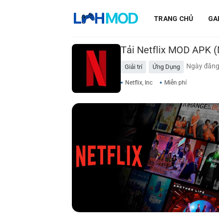
Bỏ
qua
TRANG CHỦ
GA
nội
dung
Tải Netflix MOD APK 
Ngày đăng
Giải trí
Ứng Dụng
Netflix, Inc
Miễn phí