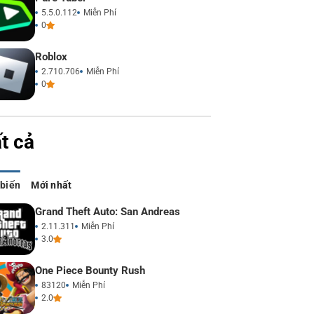
5.5.0.112
Miễn Phí
0
Roblox
2.710.706
Miễn Phí
0
t cả
 biến
Mới nhất
Grand Theft Auto: San Andreas
2.11.311
Miễn Phí
3.0
One Piece Bounty Rush
83120
Miễn Phí
2.0