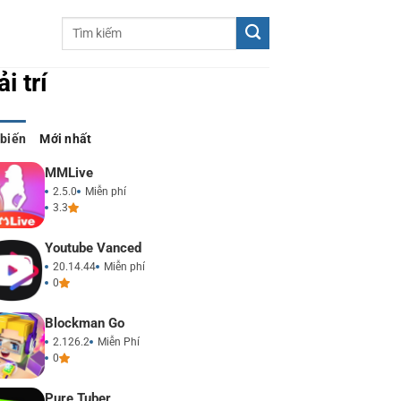
ải trí
 biến
Mới nhất
MMLive
2.5.0
Miễn phí
3.3
Youtube Vanced
20.14.44
Miễn phí
0
Blockman Go
2.126.2
Miễn Phí
0
Pure Tuber