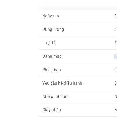
Ngày tạo
0
Dung lượng
3
Lượt tải
6
Danh mục
Phiên bản
9
Yêu cầu hệ điều hành
5
Nhà phát hành
N
Giấy phép
M