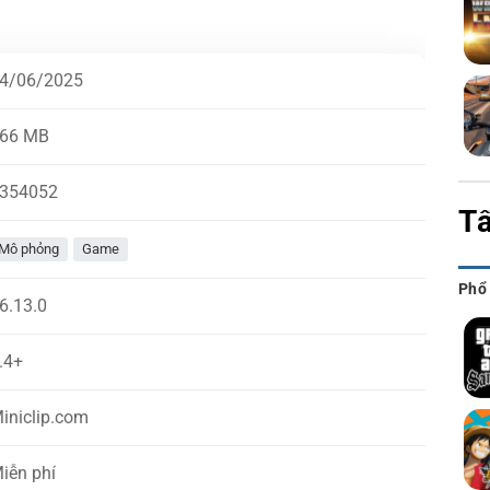
4/06/2025
66 MB
354052
Tấ
Mô phỏng
Game
Phổ
6.13.0
.4+
iniclip.com
iễn phí