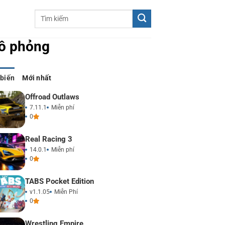
ô phỏng
 biến
Mới nhất
Offroad Outlaws
7.11.1
Miễn phí
0
Real Racing 3
14.0.1
Miễn phí
0
TABS Pocket Edition
v1.1.05
Miễn Phí
0
Wrestling Empire