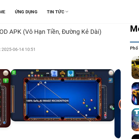
ME
ỨNG DỤNG
TIN TỨC
M
MOD APK (Vô Hạn Tiền, Đường Kẻ Dài)
Phổ
 2025-06-14 10:51