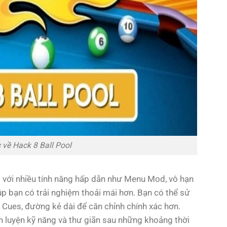
 về Hack 8 Ball Pool
l với nhiều tính năng hấp dẫn như Menu Mod, vô hạn
p bạn có trải nghiệm thoải mái hơn. Bạn có thể sử
 Cues, đường kẻ dài để căn chỉnh chính xác hơn.
èn luyện kỹ năng và thư giãn sau những khoảng thời