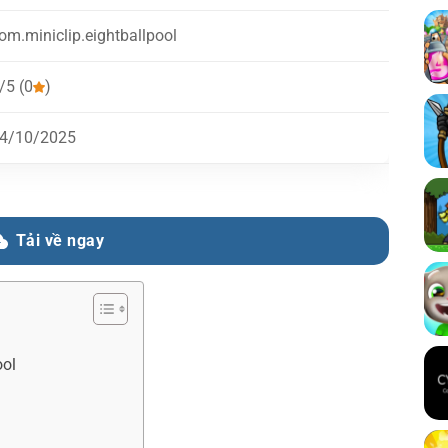
om.miniclip.eightballpool
/5 (0
)
4/10/2025
Tải về ngay
ool