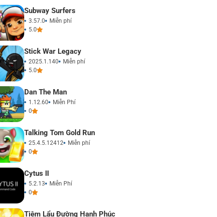
Subway Surfers
3.57.0
Miễn phí
5.0
Stick War Legacy
2025.1.140
Miễn phí
5.0
Dan The Man
1.12.60
Miễn Phí
0
Talking Tom Gold Run
25.4.5.12412
Miễn phí
0
Cytus II
5.2.13
Miễn Phí
0
Tiệm Lẩu Đường Hạnh Phúc