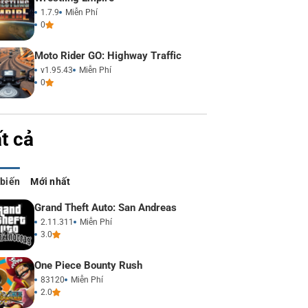
1.7.9
Miễn Phí
0
Moto Rider GO: Highway Traffic
v1.95.43
Miễn Phí
0
t cả
 biến
Mới nhất
Grand Theft Auto: San Andreas
2.11.311
Miễn Phí
3.0
One Piece Bounty Rush
83120
Miễn Phí
2.0