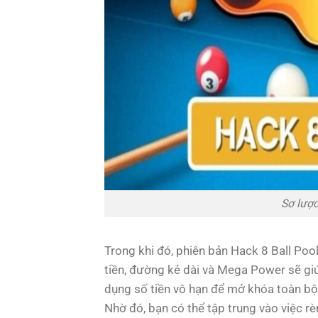
Sơ lược
Trong khi đó, phiên bản Hack 8 Ball Poo
tiền, đường kẻ dài và Mega Power sẽ giú
dụng số tiền vô hạn để mở khóa toàn bộ
Nhờ đó, bạn có thể tập trung vào việc r