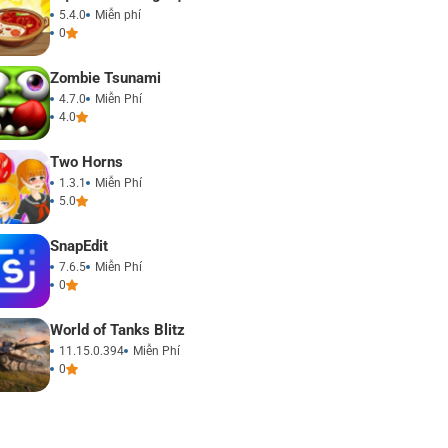
5.4.0
Miễn phí
0
Zombie Tsunami
4.7.0
Miễn Phí
4.0
Two Horns
1.3.1
Miễn Phí
5.0
SnapEdit
7.6.5
Miễn Phí
0
World of Tanks Blitz
11.15.0.394
Miễn Phí
0