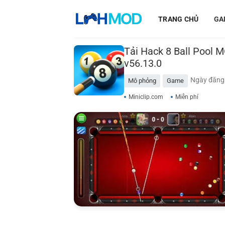
Bỏ
qua
TRANG CHỦ
GA
nội
dung
Tải Hack 8 Ball Pool 
v56.13.0
Ngày đăng:
Mô phỏng
Game
Miniclip.com
Miễn phí