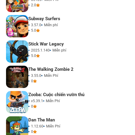
2.0
Subway Surfers
3.57.0
Miễn phí
5.0
Stick War Legacy
2025.1.140
Miễn phí
5.0
The Walking Zombie 2
3.55.0
Miễn Phí
0
Zooba: Cuộc chiến vườn thú
v5.39.1
Miễn Phí
0
Dan The Man
1.12.60
Miễn Phí
0