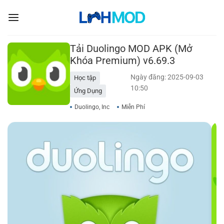
Bỏ
qua
nội
dung
Tải Duolingo MOD APK (Mở
Khóa Premium) v6.69.3
Ngày đăng: 2025-09-03
Học tập
10:50
Ứng Dụng
Duolingo, Inc
Miễn Phí