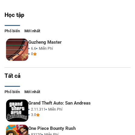
Học tập
Phổ biến
Mới nhất
Guzheng Master
6.6
Miễn Phí
0
Tất cả
Phổ biến
Mới nhất
Grand Theft Auto: San Andreas
2.11.311
Miễn Phí
3.0
One Piece Bounty Rush
83120
Miễn Phí