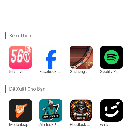
Xem Thêm
567 Live
Facebook Lite
Guzheng Master
Spotify Premium
Đề Xuất Cho Bạn
Motionleap
Aimlock FF OB53
Headlock Seru
wink
Acc