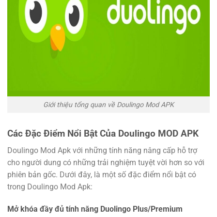
Giới thiệu tổng quan về Doulingo Mod APK
Các Đặc Điểm Nổi Bật Của Doulingo MOD APK
Doulingo Mod Apk với những tính năng nâng cấp hỗ trợ
cho người dung có những trải nghiệm tuyệt vời hơn so với
phiên bản gốc. Dưới đây, là một số đặc điểm nổi bật có
trong Doulingo Mod Apk:
Mở khóa đầy đủ tính năng Duolingo Plus/Premium