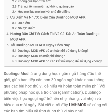
Không giới hạn “trái tim”
Trải nghiệm mượt mà, không quảng cáo
Học mọi lúc mọi nơi với chế độ offline
Ưu Điểm Và Nhược Điểm Của Doulingo MOD APK
Ưu điểm
Nhược điểm
Hướng Dẫn Chi Tiết Cách Tải Và Cài Đặt An Toàn Duolingo
MOD APK
Tải Duolingo MOD APK Ngay Hôm Nay
Duolingo MOD APK có an toàn để sử dụng không?
Duolingo MOD có mất phí không?
Duolingo MOD APK có cần kết nối mạng để sử dụng không?
Duolingo Mod
là ứng dụng học ngôn ngữ hàng đầu thế
giới, giúp bạn tiếp cận hơn 30 ngôn ngữ khác nhau thông
qua các bài học thú vị, dễ hiểu và hoàn toàn miễn phí. Với
phương pháp học qua trò chơi (gamification), Duolingo
biến việc học ngoại ngữ trở nên nhẹ nhàng, vui nhộn và
hiệu quả mỗi ngày. Bài viết dưới đây
LMHMOD
sẽ cùng với
các bạn tìm hiểu về ứng dụng thú vị này nhé!