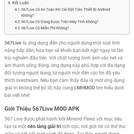
Kết Luận
567Live Có An Toàn Khi Cài Đặt Trên Thiết Bị Android
Không?
567Live Có Dùng Được Trên Máy Tính Không?
567Live Có Miễn Phí Không?
567Live
là ứng dụng đến cho người dùng một loạt tính
năng hấp dẫn, hứa hẹn sẽ khiến bạn bất ngờ ngay từ lần
trải nghiệm đầu tiên. Với chất lượng hình ảnh sắc nét và
âm thanh sống động, ứng dụng này phù hợp với đa dạng
đối tượng người dùng, từ người mới đến các tín đồ yêu
thích livestream. Nếu bạn cảm thấy đây là một ứng dụng
giải trí không thể bỏ lỡ, hãy cùng
LMHMOD
tìm hiểu dưới
bài viết nhé!
Giới Thiệu 567Live MOD APK
567 Live được phát hành bởi Mirenid Perez với mục tiêu
tạo ra một
nền tảng giải trí
tích cực, nơi giới trẻ có thể thư
giãn và kết nối một cách dễ dàng. Tại đây, người dùng