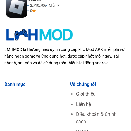
2.710.706
Miễn Phí
0
LMHMOD là thương hiệu uy tín cung cấp kho Mod APK miễn phí với
hàng ngàn game và ứng dụng hot, được cập nhật mỗi ngày. Tải
nhanh, an toàn và dễ sử dụng trên thiết bị di động android.
Danh mục
Về chúng tôi
Giới thiệu
Liên hệ
Điều khoản & Chính
sách