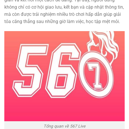
không chỉ có cơ hội giao lưu, kết bạn và cập nhật thông tin,
mà còn được trải nghiệm nhiều trò chơi hấp dẫn giúp giải
tỏa căng thẳng sau những giờ làm việc, học tập mệt mỏi.
Tổng quan về 567 Live