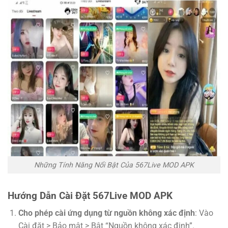
Những Tính Năng Nổi Bật Của 567Live MOD APK
Hướng Dẫn Cài Đặt 567Live MOD APK
Cho phép cài ứng dụng từ nguồn không xác định
: Vào
Cài đặt > Bảo mật > Bật “Nguồn không xác định”.