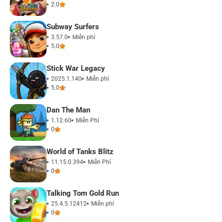
2.0
Subway Surfers
3.57.0
Miễn phí
5.0
Stick War Legacy
2025.1.140
Miễn phí
5.0
Dan The Man
1.12.60
Miễn Phí
0
World of Tanks Blitz
11.15.0.394
Miễn Phí
0
Talking Tom Gold Run
25.4.5.12412
Miễn phí
0