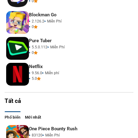
0
Blockman Go
2.126.2
Miễn Phí
0
Pure Tuber
5.5.0.112
Miễn Phí
0
Netflix
9.56.0
Miễn phí
5.0
Tất cả
Phổ biến
Mới nhất
One Piece Bounty Rush
83120
Miễn Phí