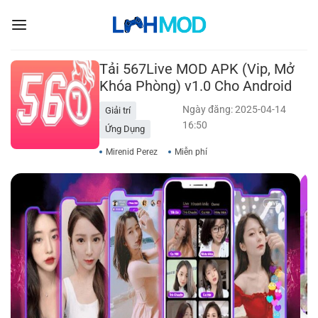
Bỏ
qua
nội
dung
Tải 567Live MOD APK (Vip, Mở
Khóa Phòng) v1.0 Cho Android
Ngày đăng: 2025-04-14
Giải trí
16:50
Ứng Dụng
Mirenid Perez
Miễn phí