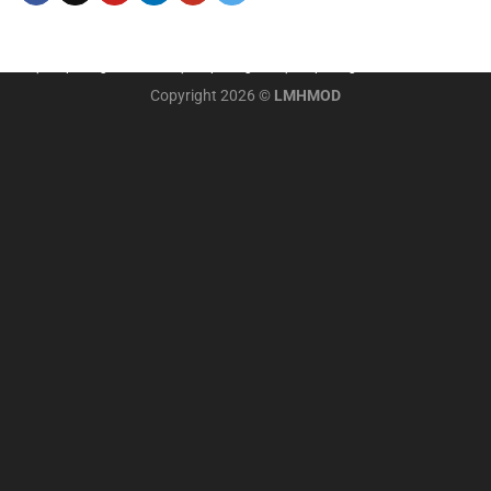
แทงบอลออนไลน์
Xoilac trực tiếp bóng đá
xem truc tiep bong da toi nay
tường thuật
trực tiếp bóng đá
Xoilac trực tiếp bóng đá
trực tiếp bóng đá
soi keo nha cai
Copyright 2026 ©
LMHMOD