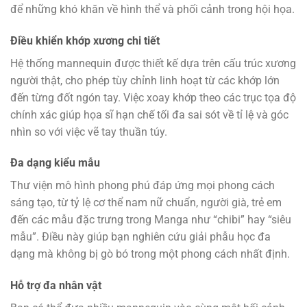
để những khó khăn về hình thể và phối cảnh trong hội họa.
Điều khiển khớp xương chi tiết
Hệ thống mannequin được thiết kế dựa trên cấu trúc xương
người thật, cho phép tùy chỉnh linh hoạt từ các khớp lớn
đến từng đốt ngón tay. Việc xoay khớp theo các trục tọa độ
chính xác giúp họa sĩ hạn chế tối đa sai sót về tỉ lệ và góc
nhìn so với việc vẽ tay thuần túy.
Đa dạng kiểu mẫu
Thư viện mô hình phong phú đáp ứng mọi phong cách
sáng tạo, từ tỷ lệ cơ thể nam nữ chuẩn, người già, trẻ em
đến các mẫu đặc trưng trong Manga như “chibi” hay “siêu
mẫu”. Điều này giúp bạn nghiên cứu giải phẫu học đa
dạng mà không bị gò bó trong một phong cách nhất định.
Hỗ trợ đa nhân vật