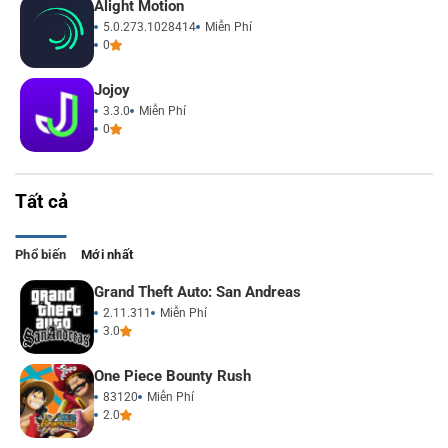
Alight Motion
5.0.273.1028414
Miễn Phí
0
Jojoy
3.3.0
Miễn Phí
0
Tất cả
Phổ biến
Mới nhất
Grand Theft Auto: San Andreas
2.11.311
Miễn Phí
3.0
One Piece Bounty Rush
83120
Miễn Phí
2.0