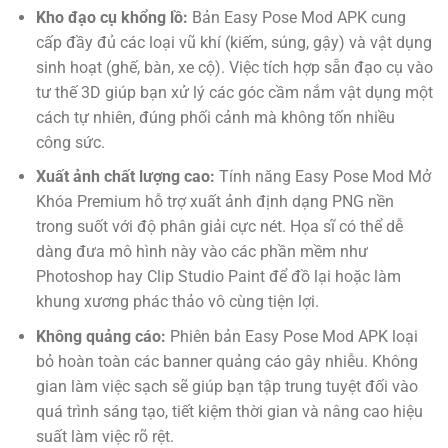
Kho đạo cụ khổng lồ:
Bản Easy Pose Mod APK cung
cấp đầy đủ các loại vũ khí (kiếm, súng, gậy) và vật dụng
sinh hoạt (ghế, bàn, xe cộ). Việc tích hợp sẵn đạo cụ vào
tư thế 3D giúp bạn xử lý các góc cầm nắm vật dụng một
cách tự nhiên, đúng phối cảnh mà không tốn nhiều
công sức.
Xuất ảnh chất lượng cao:
Tính năng
Easy Pose Mod Mở
Khóa Premium
hỗ trợ xuất ảnh định dạng PNG nền
trong suốt với độ phân giải cực nét. Họa sĩ có thể dễ
dàng đưa mô hình này vào các phần mềm như
Photoshop hay Clip Studio Paint để đồ lại hoặc làm
khung xương phác thảo vô cùng tiện lợi.
Không quảng cáo:
Phiên bản Easy Pose Mod APK loại
bỏ hoàn toàn các banner quảng cáo gây nhiễu. Không
gian làm việc sạch sẽ giúp bạn tập trung tuyệt đối vào
quá trình sáng tạo, tiết kiệm thời gian và nâng cao hiệu
suất làm việc rõ rệt.