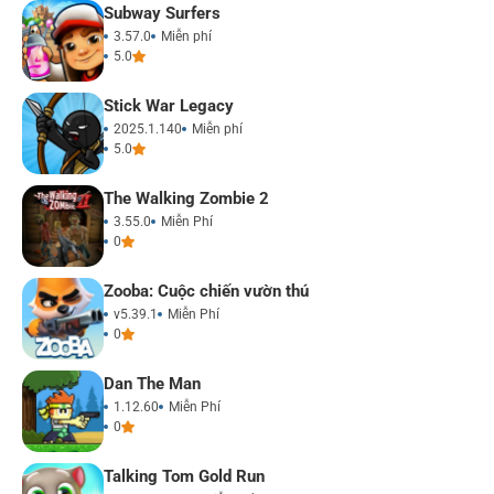
Subway Surfers
3.57.0
Miễn phí
5.0
Stick War Legacy
2025.1.140
Miễn phí
5.0
The Walking Zombie 2
3.55.0
Miễn Phí
0
Zooba: Cuộc chiến vườn thú
v5.39.1
Miễn Phí
0
Dan The Man
1.12.60
Miễn Phí
0
Talking Tom Gold Run