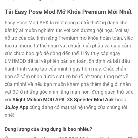
Tải Easy Pose Mod Mở Khóa Premium Mới Nhất
Easy Pose Mod APK là một công cụ tối thượng dành cho
bất kỳ ai muốn nghiêm túc với con đường hội họa. Với sự
hỗ trợ của các tính năng Premium mở khóa hoàn toàn, việc
tạo ra những tư thế nhân vật chuẩn giải phẫu và giàu cảm
xúc chưa bao giờ dễ dàng đến thế. Hãy truy cập ngay
LMHMOD để tải về phiên bản an toàn, ổn định và bắt đầu
hành trình sáng tạo của mình ngay hôm nay. Chắc chắn
bạn sẽ cảm nhận được sự tiến bộ rõ rệt trong từng nét vẽ
của mình! Và nếu bạn muốn khám phá thêm thế giới nhân
vật 3D ở những góc nhìn lãng mạn hơn, đừng quên thử sức
với
Alight Motion MOD APK
,
X8 Speeder Mod Apk
hoặc
JoJoy App
cũng đang có mặt tại hệ thống của chúng tôi
nhé!
Dung lượng của ứng dụng là bao nhiêu?