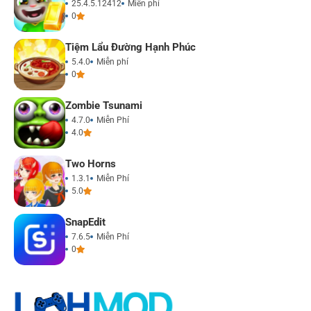
25.4.5.12412
Miễn phí
0
Tiệm Lẩu Đường Hạnh Phúc
5.4.0
Miễn phí
0
Zombie Tsunami
4.7.0
Miễn Phí
4.0
Two Horns
1.3.1
Miễn Phí
5.0
SnapEdit
7.6.5
Miễn Phí
0