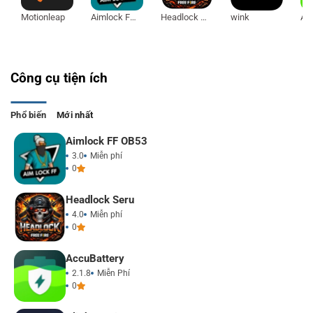
Motionleap
Aimlock FF OB53
Headlock Seru
wink
Acc
Công cụ tiện ích
Phổ biến
Mới nhất
Aimlock FF OB53
3.0
Miễn phí
0
Headlock Seru
4.0
Miễn phí
0
Accu​Battery
2.1.8
Miễn Phí
0