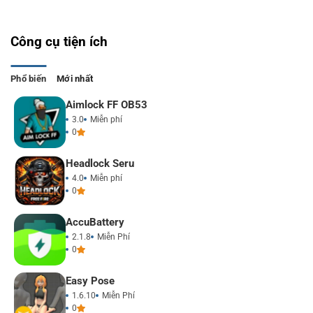
Công cụ tiện ích
Phổ biến
Mới nhất
Aimlock FF OB53
3.0
Miễn phí
0
Headlock Seru
4.0
Miễn phí
0
Accu​Battery
2.1.8
Miễn Phí
0
Easy Pose
1.6.10
Miễn Phí
0