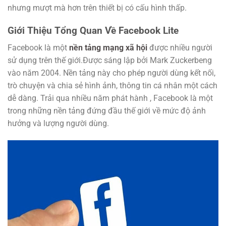
nhưng mượt mà hơn trên thiết bị có cấu hình thấp.
Giới Thiệu Tổng Quan Về Facebook Lite
Facebook là một
nền tảng mạng xã hội
được nhiều người
sử dụng trên thế giới.Được sáng lập bởi Mark Zuckerbeng
vào năm 2004. Nền tảng này cho phép người dùng kết nối,
trò chuyện và chia sẻ hình ảnh, thông tin cá nhân một cách
dễ dàng. Trải qua nhiều năm phát hành , Facebook là một
trong những nền tảng đứng đầu thế giới về mức độ ảnh
hưởng và lượng người dùng.