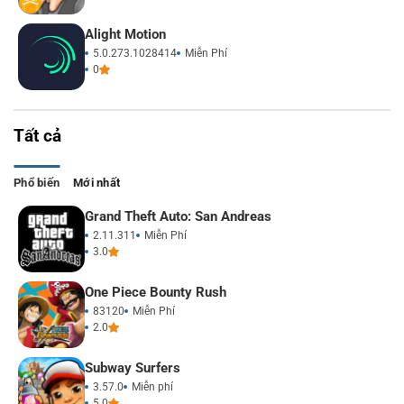
Alight Motion
5.0.273.1028414
Miễn Phí
0
Tất cả
Phổ biến
Mới nhất
Grand Theft Auto: San Andreas
2.11.311
Miễn Phí
3.0
One Piece Bounty Rush
83120
Miễn Phí
2.0
Subway Surfers
3.57.0
Miễn phí
5.0