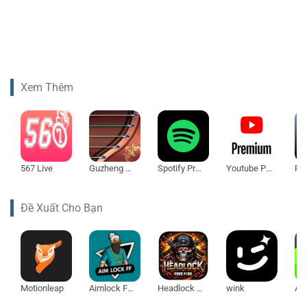
Xem Thêm
567 Live
Guzheng Master
Spotify Premium
Youtube Premium
Ro
Đề Xuất Cho Bạn
Motionleap
Aimlock FF OB53
Headlock Seru
wink
Acc