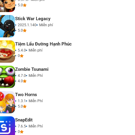
5.0
Stick War Legacy
2025.1.140
Miễn phí
5.0
Tiệm Lẩu Đường Hạnh Phúc
5.4.0
Miễn phí
0
Zombie Tsunami
4.7.0
Miễn Phí
4.0
Two Horns
1.3.1
Miễn Phí
5.0
SnapEdit
7.6.5
Miễn Phí
0