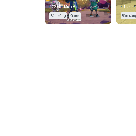
22.60
Miễn Phí
4.9.02
,
Bắn súng
Game
Bắn sún