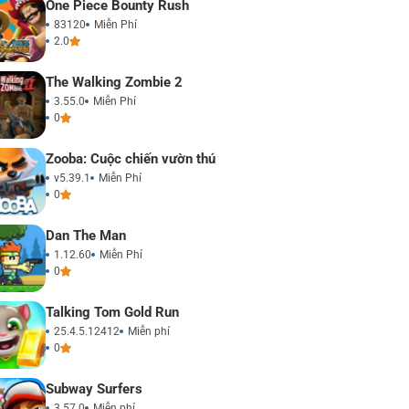
One Piece Bounty Rush
83120
Miễn Phí
2.0
The Walking Zombie 2
3.55.0
Miễn Phí
0
Zooba: Cuộc chiến vườn thú
v5.39.1
Miễn Phí
0
Dan The Man
1.12.60
Miễn Phí
0
Talking Tom Gold Run
25.4.5.12412
Miễn phí
0
Subway Surfers
3.57.0
Miễn phí