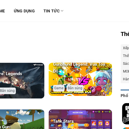
ME
ỨNG DỤNG
TIN TỨC
Thể
Xếp
Thể
Sách
Gunbound Legend: Vua Toạ
Độ
MO
re: Legends
Hàn
1.0.18
Miễn Phí
0
Miễn Phí
,
Game
Bắn súng
Bắn súng
Phổ
Tank Stars
n Gun