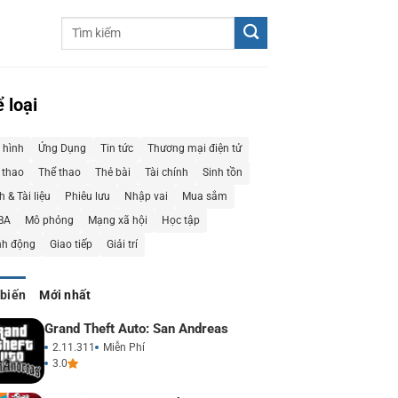
 loại
 hình
Ứng Dụng
Tin tức
Thương mại điện tử
 thao
Thể thao
Thẻ bài
Tài chính
Sinh tồn
 & Tài liệu
Phiêu lưu
Nhập vai
Mua sắm
BA
Mô phỏng
Mạng xã hội
Học tập
h động
Giao tiếp
Giải trí
 biến
Mới nhất
Grand Theft Auto: San Andreas
2.11.311
Miễn Phí
3.0