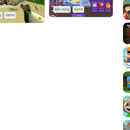
2.13.200
Miễn phí
Miễn Phí
,
Bắn súng
Game
,
g
Game