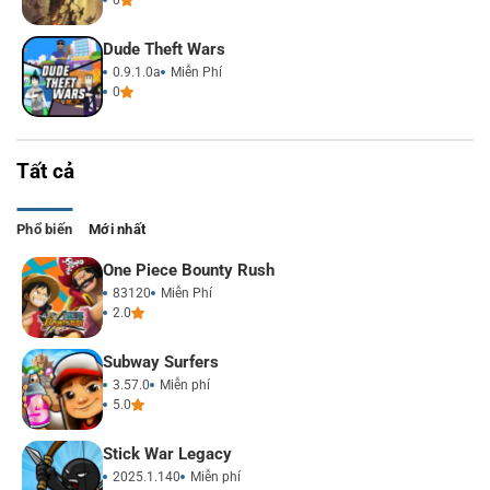
Dude Theft Wars
0.9.1.0a
Miễn Phí
0
Tất cả
Phổ biến
Mới nhất
One Piece Bounty Rush
83120
Miễn Phí
2.0
Subway Surfers
3.57.0
Miễn phí
5.0
Stick War Legacy
2025.1.140
Miễn phí