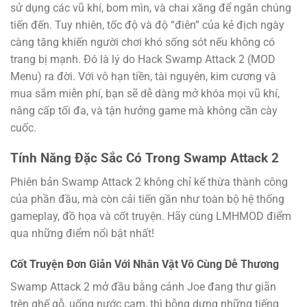
sử dụng các vũ khí, bom mìn, và chai xăng để ngăn chúng
tiến đến. Tuy nhiên, tốc độ và độ “điên” của kẻ địch ngày
càng tăng khiến người chơi khó sống sót nếu không có
trang bị mạnh. Đó là lý do Hack Swamp Attack 2 (MOD
Menu) ra đời. Với vô hạn tiền, tài nguyên, kim cương và
mua sắm miễn phí, bạn sẽ dễ dàng mở khóa mọi vũ khí,
nâng cấp tối đa, và tận hưởng game mà không cần cày
cuốc.
Tính Năng Đặc Sắc Có Trong Swamp Attack 2
Phiên bản Swamp Attack 2 không chỉ kế thừa thành công
của phần đầu, mà còn cải tiến gần như toàn bộ hệ thống
gameplay, đồ họa và cốt truyện. Hãy cùng LMHMOD điểm
qua những điểm nổi bật nhất!
Cốt Truyện Đơn Giản Với Nhân Vật Vô Cùng Dễ Thương
Swamp Attack 2 mở đầu bằng cảnh Joe đang thư giãn
trên ghế gỗ, uống nước cam, thì bỗng dưng những tiếng