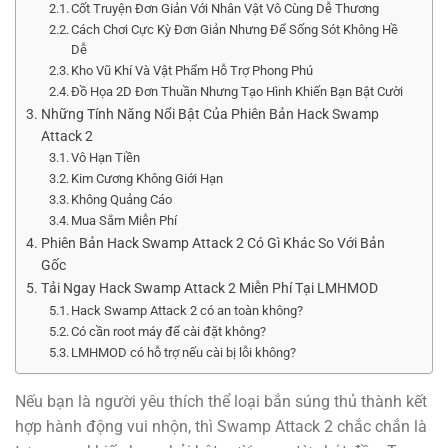
Cốt Truyện Đơn Giản Với Nhân Vật Vô Cùng Dễ Thương
Cách Chơi Cực Kỳ Đơn Giản Nhưng Để Sống Sót Không Hề
Dễ
Kho Vũ Khí Và Vật Phẩm Hỗ Trợ Phong Phú
Đồ Họa 2D Đơn Thuần Nhưng Tạo Hình Khiến Bạn Bật Cười
Những Tính Năng Nổi Bật Của Phiên Bản Hack Swamp
Attack 2
Vô Hạn Tiền
Kim Cương Không Giới Hạn
Không Quảng Cáo
Mua Sắm Miễn Phí
Phiên Bản Hack Swamp Attack 2 Có Gì Khác So Với Bản
Gốc
Tải Ngay Hack Swamp Attack 2 Miễn Phí Tại LMHMOD
Hack Swamp Attack 2 có an toàn không?
Có cần root máy để cài đặt không?
LMHMOD có hỗ trợ nếu cài bị lỗi không?
Nếu bạn là người yêu thích thể loại bắn súng thủ thành kết
hợp hành động vui nhộn, thì Swamp Attack 2 chắc chắn là