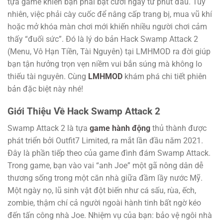
tựa game khiến bạn phải bật cười ngay từ phút đầu. Tuy
nhiên, việc phải cày cuốc để nâng cấp trang bị, mua vũ khí
hoặc mở khóa màn chơi mới khiến nhiều người chơi cảm
thấy “đuối sức”. Đó là lý do bản Hack Swamp Attack 2
(Menu, Vô Hạn Tiền, Tài Nguyên) tại LMHMOD ra đời giúp
bạn tận hưởng trọn vẹn niềm vui bắn súng mà không lo
thiếu tài nguyên. Cùng
LMHMOD
khám phá chi tiết phiên
bản đặc biệt này nhé!
Giới Thiệu Về Hack Swamp Attack 2
Swamp Attack 2 là tựa
game hành động
thủ thành được
phát triển bởi Outfit7 Limited, ra mắt lần đầu năm 2021.
Đây là phần tiếp theo của game đình đám Swamp Attack.
Trong game, bạn vào vai “anh Joe” một gã nông dân dễ
thương sống trong một căn nhà giữa đầm lầy nước Mỹ.
Một ngày nọ, lũ sinh vật đột biến như cá sấu, rùa, ếch,
zombie, thậm chí cả người ngoài hành tinh bất ngờ kéo
đến tấn công nhà Joe. Nhiệm vụ của bạn: bảo vệ ngôi nhà