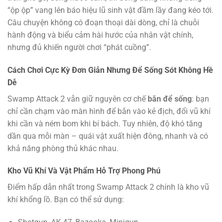
“ộp ộp” vang lên báo hiệu lũ sinh vật đầm lầy đang kéo tới.
Câu chuyện không có đoạn thoại dài dòng, chỉ là chuỗi
hành động và biểu cảm hài hước của nhân vật chính,
nhưng đủ khiến người chơi “phát cuồng”.
Cách Chơi Cực Kỳ Đơn Giản Nhưng Để Sống Sót Không Hề
Dễ
Swamp Attack 2 vẫn giữ nguyên cơ chế
bắn để sống
: bạn
chỉ cần chạm vào màn hình để bắn vào kẻ địch, đổi vũ khí
khi cần và ném bom khi bí bách. Tuy nhiên, độ khó tăng
dần qua mỗi màn – quái vật xuất hiện đông, nhanh và có
khả năng phòng thủ khác nhau.
Kho Vũ Khí Và Vật Phẩm Hỗ Trợ Phong Phú
Điểm hấp dẫn nhất trong Swamp Attack 2 chính là kho vũ
khí khổng lồ. Bạn có thể sử dụng: