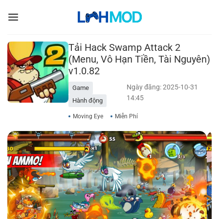
Bỏ
qua
nội
dung
Tải Hack Swamp Attack 2
(Menu, Vô Hạn Tiền, Tài Nguyên)
v1.0.82
Ngày đăng: 2025-10-31
Game
14:45
Hành động
Moving Eye
Miễn Phí