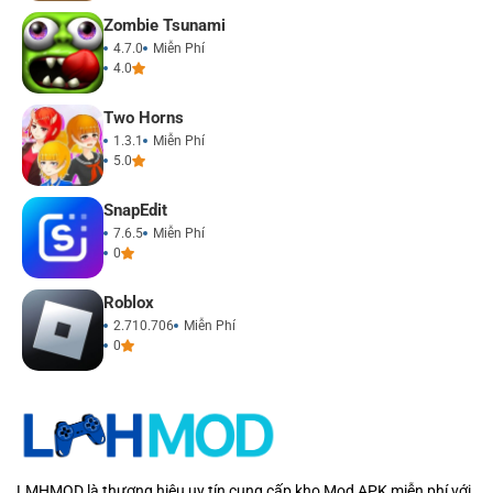
Zombie Tsunami
4.7.0
Miễn Phí
4.0
Two Horns
1.3.1
Miễn Phí
5.0
SnapEdit
7.6.5
Miễn Phí
0
Roblox
2.710.706
Miễn Phí
0
LMHMOD là thương hiệu uy tín cung cấp kho Mod APK miễn phí với