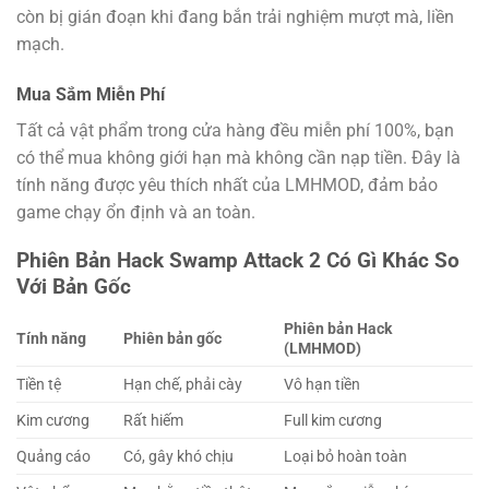
còn bị gián đoạn khi đang bắn trải nghiệm mượt mà, liền
mạch.
Mua Sắm Miễn Phí
Tất cả vật phẩm trong cửa hàng đều miễn phí 100%, bạn
có thể mua không giới hạn mà không cần nạp tiền. Đây là
tính năng được yêu thích nhất của LMHMOD, đảm bảo
game chạy ổn định và an toàn.
Phiên Bản Hack Swamp Attack 2 Có Gì Khác So
Với Bản Gốc
Phiên bản Hack
Tính năng
Phiên bản gốc
(LMHMOD)
Tiền tệ
Hạn chế, phải cày
Vô hạn tiền
Kim cương
Rất hiếm
Full kim cương
Quảng cáo
Có, gây khó chịu
Loại bỏ hoàn toàn