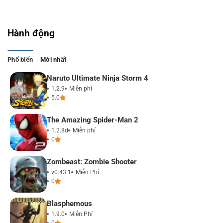
Hành động
Phổ biến
Mới nhất
Naruto Ultimate Ninja Storm 4
1.2.9
Miễn phí
5.0
The Amazing Spider-Man 2
1.2.8d
Miễn phí
0
Zombeast: Zombie Shooter
v0.43.1
Miễn Phí
0
Blasphemous
1.9.0
Miễn Phí
0