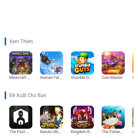
Xem Thêm
Minecraft 1.21
Human Fall Flat
Stumble Guys
Coin Master
Đề Xuất Cho Bạn
The Past Within
Naruto Ultimate Ninja Storm 4
Kingdom Rush Vengeance
The Fishercat