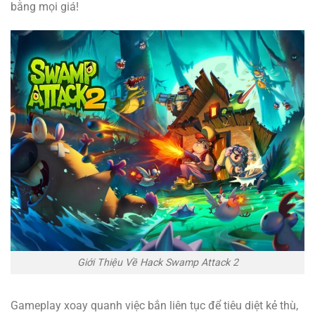
bằng mọi giá!
Giới Thiệu Về Hack Swamp Attack 2
Gameplay xoay quanh việc bắn liên tục để tiêu diệt kẻ thù,