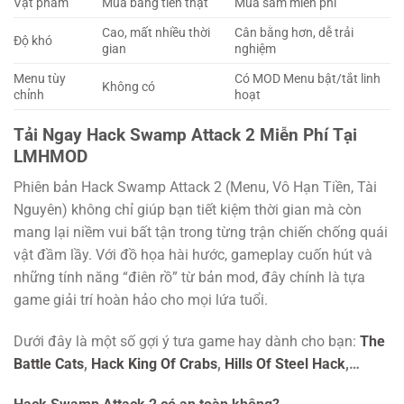
Vật phẩm
Mua bằng tiền thật
Mua sắm miễn phí
Cao, mất nhiều thời
Cân bằng hơn, dễ trải
Độ khó
gian
nghiệm
Menu tùy
Có MOD Menu bật/tắt linh
Không có
chỉnh
hoạt
Tải Ngay Hack Swamp Attack 2 Miễn Phí Tại
LMHMOD
Phiên bản Hack Swamp Attack 2 (Menu, Vô Hạn Tiền, Tài
Nguyên) không chỉ giúp bạn tiết kiệm thời gian mà còn
mang lại niềm vui bất tận trong từng trận chiến chống quái
vật đầm lầy. Với đồ họa hài hước, gameplay cuốn hút và
những tính năng “điên rồ” từ bản mod, đây chính là tựa
game giải trí hoàn hảo cho mọi lứa tuổi.
Dưới đây là một số gợi ý tưa game hay dành cho bạn:
The
Battle Cats
,
Hack King Of Crabs
,
Hills Of Steel Hack
,…