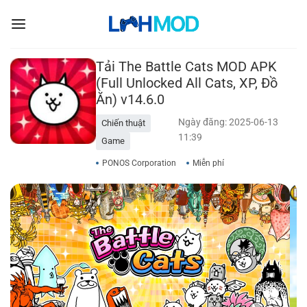
Bỏ
qua
nội
dung
Tải The Battle Cats MOD APK
(Full Unlocked All Cats, XP, Đồ
Ăn) v14.6.0
Ngày đăng: 2025-06-13
Chiến thuật
11:39
Game
PONOS Corporation​
Miễn phí