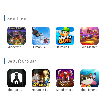
Xem Thêm
Minecraft 1.21
Human Fall Flat
Stumble Guys
Coin Master
Đề Xuất Cho Bạn
The Past Within
Naruto Ultimate Ninja Storm 4
Kingdom Rush Vengeance
The Fishercat