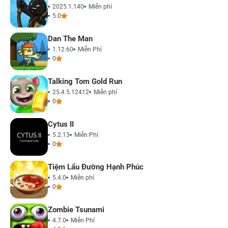
2025.1.140
Miễn phí
5.0
Dan The Man
1.12.60
Miễn Phí
0
Talking Tom Gold Run
25.4.5.12412
Miễn phí
0
Cytus II
5.2.13
Miễn Phí
0
Tiệm Lẩu Đường Hạnh Phúc
5.4.0
Miễn phí
0
Zombie Tsunami
4.7.0
Miễn Phí