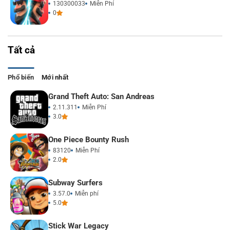
130300033
Miễn Phí
0
Tất cả
Phổ biến
Mới nhất
Grand Theft Auto: San Andreas
2.11.311
Miễn Phí
3.0
One Piece Bounty Rush
83120
Miễn Phí
2.0
Subway Surfers
3.57.0
Miễn phí
5.0
Stick War Legacy