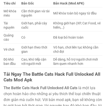
Tiêu chí
Bản Gốc
Bản Hack (Mod APK)
Mở khóa
Cần thời gian và tài
Mở khóa toàn bộ ngay từ đầu
mèo
nguyên
Tài
Giới hạn, phải cày
Không giới hạn (XP, Cat Food, vé
nguyên
cuốc
hiếm,…)
Quảng
Có
Đã loại bỏ hoàn toàn
cáo
Giới hạn theo thời
Vô hạn, chơi liên tục không cần
Vé chơi
gian
chờ đợi
Độ khó
Cao, khó tiếp cận
Dễ dàng, hỗ trợ người chơi mới
ban đầu
với người mới
làm quen nhanh hơn
Tải Ngay The Battle Cats Hack Full Unlocked All
Cats Mod Apk
The Battle Cats Hack Full Unlocked All Cats
là một lựa
chọn hoàn hảo cho những ai yêu thích thể loại chiến thuật
đơn giản mà cuốn hút. Với bản mod apk, bạn sẽ không còn
bị giới hạn bởi thời gian, tài nguyên hay độ khó ban đầu, từ