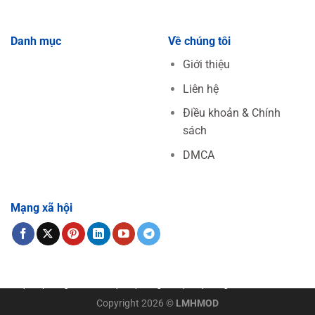
Danh mục
Về chúng tôi
Giới thiệu
Liên hệ
Điều khoản & Chính
sách
DMCA
Mạng xã hội
แทงบอลออนไลน์
Xoilac trực tiếp bóng đá
xem truc tiep bong da toi nay
tường thuật
trực tiếp bóng đá
Xoilac trực tiếp bóng đá
trực tiếp bóng đá
soi keo nha cai
Copyright 2026 ©
LMHMOD