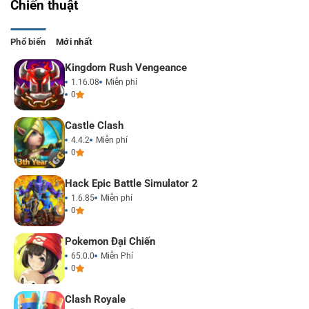
Chiến thuật
Phổ biến
Mới nhất
Kingdom Rush Vengeance
1.16.08
Miễn phí
0
Castle Clash
4.4.2
Miễn phí
0
Hack Epic Battle Simulator 2
1.6.85
Miễn phí
0
Pokemon Đại Chiến
65.0.0
Miễn Phí
0
Clash Royale