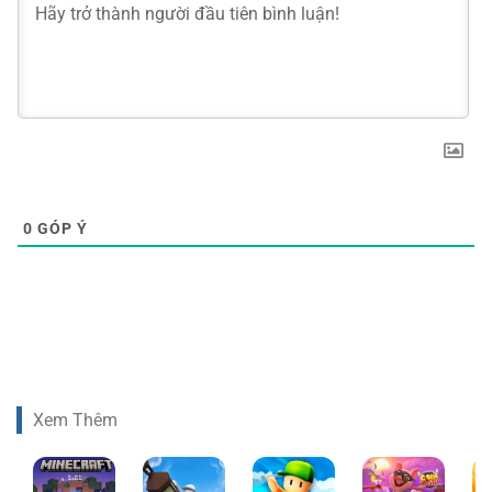
0
GÓP Ý
Xem Thêm