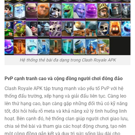
Hệ thống thẻ bài đa dạng trong Clash Royale APK
PvP cạnh tranh cao và cộng đồng người chơi đông đảo
Clash Royale APK tập trung mạnh vào yếu tố PvP với hệ
thống đấu trường, xếp hạng và giải đấu liên tục. Càng leo
lên thứ hạng cao, bạn càng gặp những đối thủ có kỹ năng
tốt, đòi hỏi hiểu rõ meta và khả năng xử lý tình huống linh
hoạt. Bên cạnh đó, hệ thống clan giúp người chơi giao lưu,
chia sẻ thẻ bài và tham gia các hoạt động chung, tạo nên
một cộng đồng gắn kết và duy trì sức sống lâu dài cho