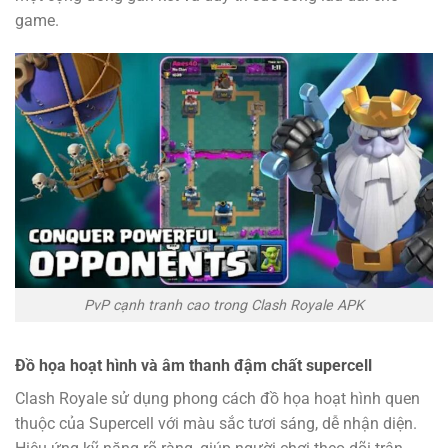
game.
PvP cạnh tranh cao trong Clash Royale APK
Đồ họa hoạt hình và âm thanh đậm chất supercell
Clash Royale sử dụng phong cách đồ họa hoạt hình quen
thuộc của Supercell với màu sắc tươi sáng, dễ nhận diện.