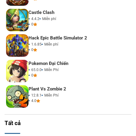
Castle Clash
4.4.2
Miễn phí
0
Hack Epic Battle Simulator 2
1.6.85
Miễn phí
0
Pokemon Đại Chiến
65.0.0
Miễn Phí
0
Plant Vs Zombie 2
12.8.1
Miễn Phí
4.0
Tất cả