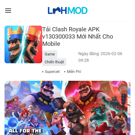
Bỏ
qua
nội
dung
Tải Clash Royale APK
v130300033 Mới Nhất Cho
Mobile
Ngày đăng: 2026-02-06
Game
09:28
Chiến thuật
Supercell
Miễn Phí