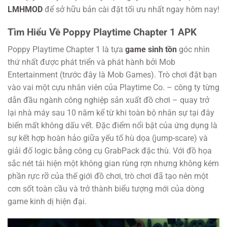
LMHMOD
để sở hữu bản cài đặt tối ưu nhất ngay hôm nay!
Tìm Hiểu Về Poppy Playtime Chapter 1 APK
Poppy Playtime Chapter 1 là tựa
game sinh tồn
góc nhìn
thứ nhất được phát triển và phát hành bởi Mob
Entertainment (trước đây là Mob Games). Trò chơi đặt bạn
vào vai một cựu nhân viên của Playtime Co. – công ty từng
dẫn đầu ngành công nghiệp sản xuất đồ chơi – quay trở
lại nhà máy sau 10 năm kể từ khi toàn bộ nhân sự tại đây
biến mất không dấu vết. Đặc điểm nổi bật của ứng dụng là
sự kết hợp hoàn hảo giữa yếu tố hù dọa (jump-scare) và
giải đố logic bằng công cụ GrabPack đặc thù. Với đồ họa
sắc nét tái hiện một không gian rùng rợn nhưng không kém
phần rực rỡ của thế giới đồ chơi, trò chơi đã tạo nên một
cơn sốt toàn cầu và trở thành biểu tượng mới của dòng
game kinh dị hiện đại.