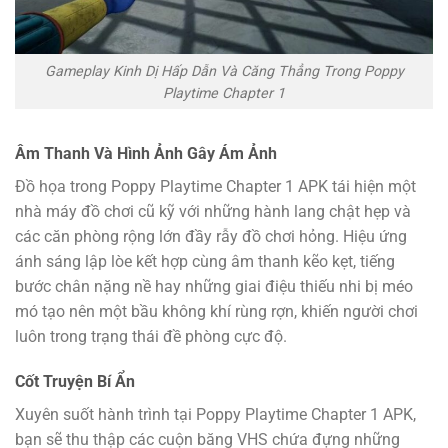
Gameplay Kinh Dị Hấp Dẫn Và Căng Thẳng Trong Poppy
Playtime Chapter 1
Âm Thanh Và Hình Ảnh Gây Ám Ảnh
Đồ họa trong Poppy Playtime Chapter 1 APK tái hiện một
nhà máy đồ chơi cũ kỹ với những hành lang chật hẹp và
các căn phòng rộng lớn đầy rẫy đồ chơi hỏng. Hiệu ứng
ánh sáng lập lòe kết hợp cùng âm thanh kẽo kẹt, tiếng
bước chân nặng nề hay những giai điệu thiếu nhi bị méo
mó tạo nên một bầu không khí rùng rợn, khiến người chơi
luôn trong trạng thái đề phòng cực độ.
Cốt Truyện Bí Ẩn
Xuyên suốt hành trình tại Poppy Playtime Chapter 1 APK,
bạn sẽ thu thập các cuộn băng VHS chứa đựng những