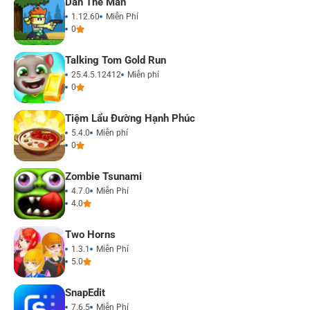
Dan The Man
1.12.60
Miễn Phí
0
Talking Tom Gold Run
25.4.5.12412
Miễn phí
0
Tiệm Lẩu Đường Hạnh Phúc
5.4.0
Miễn phí
0
Zombie Tsunami
4.7.0
Miễn Phí
4.0
Two Horns
1.3.1
Miễn Phí
5.0
SnapEdit
7.6.5
Miễn Phí