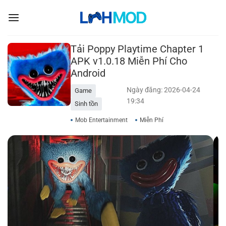
Bỏ
qua
nội
dung
Tải Poppy Playtime Chapter 1
APK v1.0.18 Miễn Phí Cho
Android
Ngày đăng: 2026-04-24
Game
19:34
Sinh tồn
Mob Entertainment
Miễn Phí