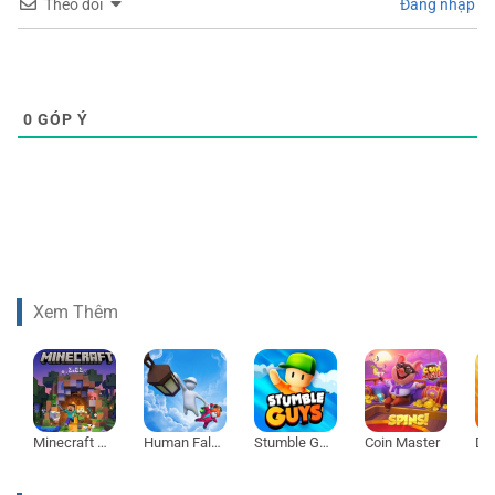
Theo dõi
Đăng nhập
0
GÓP Ý
Xem Thêm
Minecraft 1.21
Human Fall Flat
Stumble Guys
Coin Master