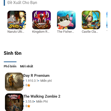
Đề Xuất Cho Bạn
Naruto Ultimate Ninja Storm 4
Kingdom Rush Vengeance
The Fishercat
Castle Clash
Sinh tồn
Phổ biến
Mới nhất
Day R Premium
1.910.3.1
Miễn phí
0
The Walking Zombie 2
3.55.0
Miễn Phí
0