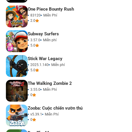
One Piece Bounty Rush
83120
Miễn Phí
2.0
Subway Surfers
3.57.0
Miễn phí
5.0
Stick War Legacy
2025.1.140
Miễn phí
5.0
The Walking Zombie 2
3.55.0
Miễn Phí
0
Zooba: Cuộc chiến vườn thú
v5.39.1
Miễn Phí
0