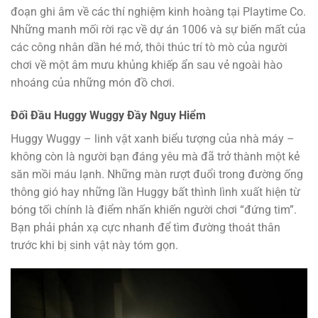
đoạn ghi âm về các thí nghiệm kinh hoàng tại Playtime Co.
Những manh mối rời rạc về dự án 1006 và sự biến mất của
các công nhân dần hé mở, thôi thúc trí tò mò của người
chơi về một âm mưu khủng khiếp ẩn sau vẻ ngoài hào
nhoáng của những món đồ chơi.
Đối Đầu Huggy Wuggy Đầy Nguy Hiểm
Huggy Wuggy – linh vật xanh biểu tượng của nhà máy –
không còn là người bạn đáng yêu mà đã trở thành một kẻ
săn mồi máu lạnh. Những màn rượt đuổi trong đường ống
thông gió hay những lần Huggy bất thình lình xuất hiện từ
bóng tối chính là điểm nhấn khiến người chơi “đứng tim”.
Bạn phải phản xạ cực nhanh để tìm đường thoát thân
trước khi bị sinh vật này tóm gọn.