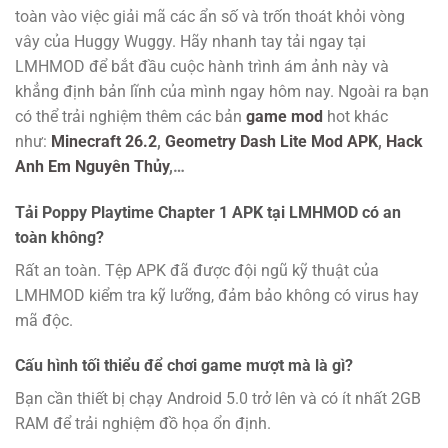
toàn vào việc giải mã các ẩn số và trốn thoát khỏi vòng
vây của Huggy Wuggy. Hãy nhanh tay tải ngay tại
LMHMOD để bắt đầu cuộc hành trình ám ảnh này và
khẳng định bản lĩnh của mình ngay hôm nay. Ngoài ra bạn
có thể trải nghiệm thêm các bản
game mod
hot khác
như:
Minecraft 26.2
,
Geometry Dash Lite Mod APK
,
Hack
Anh Em Nguyên Thủy
,…
Tải Poppy Playtime Chapter 1 APK tại LMHMOD có an
toàn không?
Rất an toàn. Tệp APK đã được đội ngũ kỹ thuật của
LMHMOD kiểm tra kỹ lưỡng, đảm bảo không có virus hay
mã độc.
Cấu hình tối thiểu để chơi game mượt mà là gì?
Bạn cần thiết bị chạy Android 5.0 trở lên và có ít nhất 2GB
RAM để trải nghiệm đồ họa ổn định.