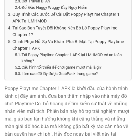
Cốt Truyện Bí Ẩn
Đối Đầu Huggy Wuggy Đầy Nguy Hiểm
Quy Trình Các Bước Để Cài Đặt Poppy Playtime Chapter 1
APK Tại LMHMOD
Tại Sao Bạn Tuyệt Đối Không Nên Bỏ Lỡ Poppy Playtime
Chapter 1?
Chinh Phục Nỗi Sợ Và Khám Phá Bí Mật Tại Poppy Playtime
Chapter 1 APK
Tải Poppy Playtime Chapter 1 APK tại LMHMOD có an toàn
không?
Cấu hình tối thiểu để chơi game mượt mà là gì?
Làm sao để lấy được GrabPack trong game?
Poppy Playtime Chapter 1 APK là khởi đầu của hành trình
kinh dị đầy ám ảnh, đưa bạn thâm nhập vào nhà máy đồ
chơi Playtime Co. bỏ hoang để tìm kiếm sự thật về những
nhân viên mất tích. Phiên bản này hỗ trợ trải nghiệm mượt
mà, giúp bạn tận hưởng không khí căng thẳng và những
màn giải đố hóc búa mà không gặp bất kỳ rào cản nào về
bản quyền hay chi phí. Hãy đọc ngay bài viết này tại