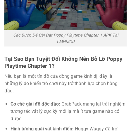
Các Bước Để Cài Đặt Poppy Playtime Chapter 1 APK Tại
LMHMOD
Tại Sao Bạn Tuyệt Đối Không Nên Bỏ Lỡ Poppy
Playtime Chapter 1?
Nếu bạn là một tín đồ của dòng game kinh dị, đây là
những lý do khiến trò chơi này trở thành lựa chọn hàng
đầu:
Cơ chế giải đố độc đáo:
GrabPack mang lại trải nghiệm
tương tác vật lý cực kỳ mới lạ mà ít tựa game nào có
được.
Hình tượng quái vật kinh điển:
Huggy Wuggy đã trở