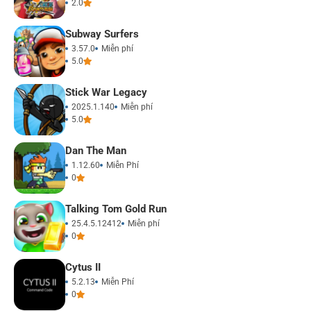
2.0
Subway Surfers
3.57.0
Miễn phí
5.0
Stick War Legacy
2025.1.140
Miễn phí
5.0
Dan The Man
1.12.60
Miễn Phí
0
Talking Tom Gold Run
25.4.5.12412
Miễn phí
0
Cytus II
5.2.13
Miễn Phí
0