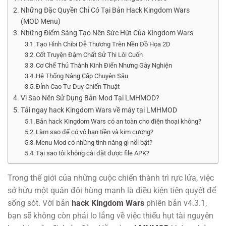
Những Đặc Quyền Chỉ Có Tại Bản Hack Kingdom Wars
(MOD Menu)
Những Điểm Sáng Tạo Nên Sức Hút Của Kingdom Wars
Tạo Hình Chibi Dễ Thương Trên Nền Đồ Họa 2D
Cốt Truyện Đậm Chất Sử Thi Lôi Cuốn
Cơ Chế Thủ Thành Kinh Điển Nhưng Gây Nghiện
Hệ Thống Nâng Cấp Chuyên Sâu
Đỉnh Cao Tư Duy Chiến Thuật
Vì Sao Nên Sử Dụng Bản Mod Tại LMHMOD?
Tải ngay hack Kingdom Wars về máy tại LMHMOD
Bản hack Kingdom Wars có an toàn cho điện thoại không?
Làm sao để có vô hạn tiền và kim cương?
Menu Mod có những tính năng gì nổi bật?
Tại sao tôi không cài đặt được file APK?
Trong thế giới của những cuộc chiến thành trì rực lửa, việc
sở hữu một quân đội hùng mạnh là điều kiện tiên quyết để
sống sót. Với bản
hack Kingdom Wars
phiên bản v4.3.1,
bạn sẽ không còn phải lo lắng về việc thiếu hụt tài nguyên