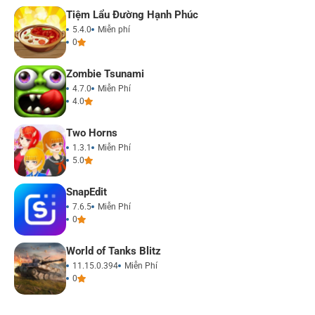
Tiệm Lẩu Đường Hạnh Phúc
5.4.0
Miễn phí
0
Zombie Tsunami
4.7.0
Miễn Phí
4.0
Two Horns
1.3.1
Miễn Phí
5.0
SnapEdit
7.6.5
Miễn Phí
0
World of Tanks Blitz
11.15.0.394
Miễn Phí
0