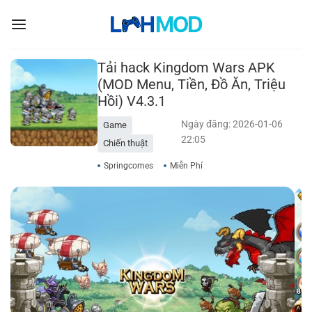
Bỏ
qua
nội
dung
Tải hack Kingdom Wars APK
(MOD Menu, Tiền, Đồ Ăn, Triệu
Hồi) V4.3.1
Ngày đăng: 2026-01-06
Game
22:05
Chiến thuật
Springcomes
Miễn Phí