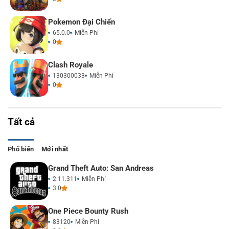
Pokemon Đại Chiến
65.0.0
Miễn Phí
0
Clash Royale
130300033
Miễn Phí
0
Tất cả
Phổ biến
Mới nhất
Grand Theft Auto: San Andreas
2.11.311
Miễn Phí
3.0
One Piece Bounty Rush
83120
Miễn Phí