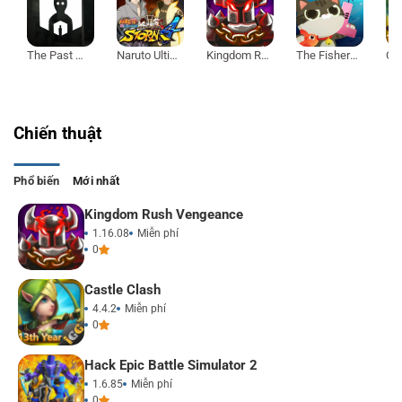
The Past Within
Naruto Ultimate Ninja Storm 4
Kingdom Rush Vengeance
The Fishercat
Chiến thuật
Phổ biến
Mới nhất
Kingdom Rush Vengeance
1.16.08
Miễn phí
0
Castle Clash
4.4.2
Miễn phí
0
Hack Epic Battle Simulator 2
1.6.85
Miễn phí
0