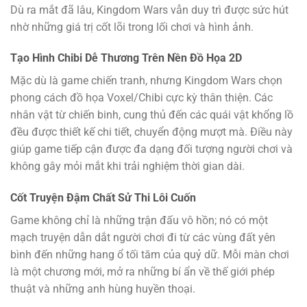
Dù ra mắt đã lâu, Kingdom Wars vẫn duy trì được sức hút
nhờ những giá trị cốt lõi trong lối chơi và hình ảnh.
Tạo Hình Chibi Dễ Thương Trên Nền Đồ Họa 2D
Mặc dù là game chiến tranh, nhưng Kingdom Wars chọn
phong cách đồ họa Voxel/Chibi cực kỳ thân thiện. Các
nhân vật từ chiến binh, cung thủ đến các quái vật khổng lồ
đều được thiết kế chi tiết, chuyển động mượt mà. Điều này
giúp game tiếp cận được đa dạng đối tượng người chơi và
không gây mỏi mắt khi trải nghiệm thời gian dài.
Cốt Truyện Đậm Chất Sử Thi Lôi Cuốn
Game không chỉ là những trận đấu vô hồn; nó có một
mạch truyện dẫn dắt người chơi đi từ các vùng đất yên
bình đến những hang ổ tối tăm của quỷ dữ. Mỗi màn chơi
là một chương mới, mở ra những bí ẩn về thế giới phép
thuật và những anh hùng huyền thoại.