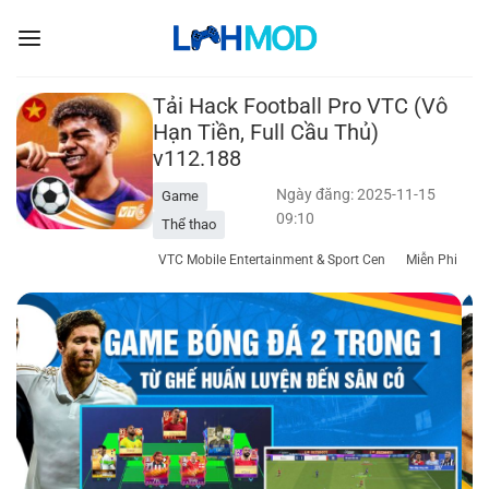
Bỏ
qua
nội
dung
Tải Hack Football Pro VTC (Vô
Hạn Tiền, Full Cầu Thủ)
v112.188
Ngày đăng: 2025-11-15
Game
09:10
Thể thao
VTC Mobile Entertainment & Sport Center
Miễn Phí