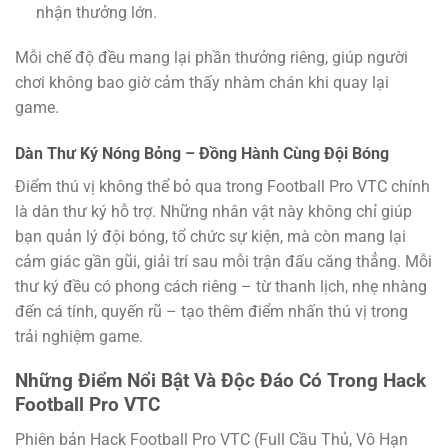
nhận thưởng lớn.
Mỗi chế độ đều mang lại phần thưởng riêng, giúp người
chơi không bao giờ cảm thấy nhàm chán khi quay lại
game.
Dàn Thư Ký Nóng Bỏng – Đồng Hành Cùng Đội Bóng
Điểm thú vị không thể bỏ qua trong Football Pro VTC chính
là dàn thư ký hỗ trợ. Những nhân vật này không chỉ giúp
bạn quản lý đội bóng, tổ chức sự kiện, mà còn mang lại
cảm giác gần gũi, giải trí sau mỗi trận đấu căng thẳng. Mỗi
thư ký đều có phong cách riêng – từ thanh lịch, nhẹ nhàng
đến cá tính, quyến rũ – tạo thêm điểm nhấn thú vị trong
trải nghiệm game.
Những Điểm Nổi Bật Và Độc Đáo Có Trong Hack
Football Pro VTC
Phiên bản Hack Football Pro VTC (Full Cầu Thủ, Vô Hạn