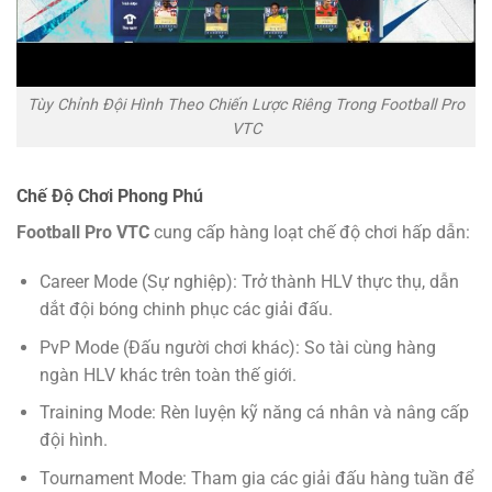
Tùy Chỉnh Đội Hình Theo Chiến Lược Riêng Trong Football Pro
VTC
Chế Độ Chơi Phong Phú
Football Pro VTC
cung cấp hàng loạt chế độ chơi hấp dẫn:
Career Mode (Sự nghiệp): Trở thành HLV thực thụ, dẫn
dắt đội bóng chinh phục các giải đấu.
PvP Mode (Đấu người chơi khác): So tài cùng hàng
ngàn HLV khác trên toàn thế giới.
Training Mode: Rèn luyện kỹ năng cá nhân và nâng cấp
đội hình.
Tournament Mode: Tham gia các giải đấu hàng tuần để