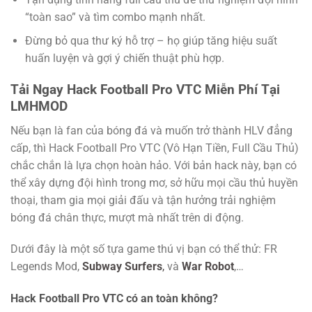
“toàn sao” và tìm combo mạnh nhất.
Đừng bỏ qua thư ký hỗ trợ – họ giúp tăng hiệu suất
huấn luyện và gợi ý chiến thuật phù hợp.
Tải Ngay Hack Football Pro VTC Miễn Phí Tại
LMHMOD
Nếu bạn là fan của bóng đá và muốn trở thành HLV đẳng
cấp, thì Hack Football Pro VTC (Vô Hạn Tiền, Full Cầu Thủ)
chắc chắn là lựa chọn hoàn hảo. Với bản hack này, bạn có
thể xây dựng đội hình trong mơ, sở hữu mọi cầu thủ huyền
thoại, tham gia mọi giải đấu và tận hưởng trải nghiệm
bóng đá chân thực, mượt mà nhất trên di động.
Dưới đây là một số tựa game thú vị bạn có thể thử: FR
Legends Mod,
Subway Surfers
,
và
War Robot
,…
Hack Football Pro VTC có an toàn không?