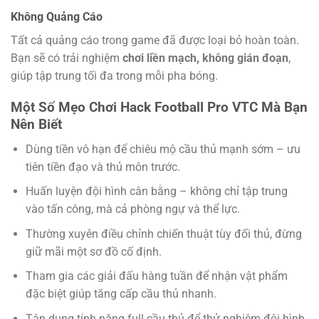
Không Quảng Cáo
Tất cả quảng cáo trong game đã được loại bỏ hoàn toàn.
Bạn sẽ có trải nghiệm
chơi liền mạch, không gián đoạn
,
giúp tập trung tối đa trong mỗi pha bóng.
Một Số Mẹo Chơi Hack Football Pro VTC Mà Bạn
Nên Biết
Dùng tiền vô hạn để chiêu mộ cầu thủ mạnh sớm – ưu
tiên tiền đạo và thủ môn trước.
Huấn luyện đội hình cân bằng – không chỉ tập trung
vào tấn công, mà cả phòng ngự và thể lực.
Thường xuyên điều chỉnh chiến thuật tùy đối thủ, đừng
giữ mãi một sơ đồ cố định.
Tham gia các giải đấu hàng tuần để nhận vật phẩm
đặc biệt giúp tăng cấp cầu thủ nhanh.
Tận dụng tính năng full cầu thủ để thử nghiệm đội hình