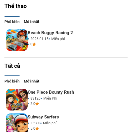
Thể thao
Phổ biến
Mới nhất
Beach Buggy Racing 2
2026.01.15
Miễn phí
0
Tất cả
Phổ biến
Mới nhất
One Piece Bounty Rush
83120
Miễn Phí
2.0
Subway Surfers
3.57.0
Miễn phí
5.0