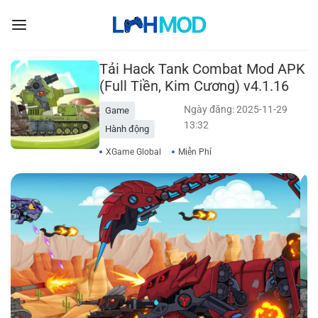
Bỏ
qua
nội
dung
Tải Hack Tank Combat Mod APK
(Full Tiền, Kim Cương) v4.1.16
Ngày đăng: 2025-11-29
Game
13:32
Hành động
XGame Global
Miễn Phí