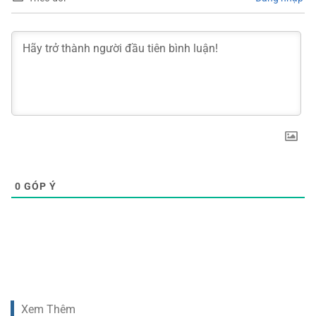
0
GÓP Ý
Xem Thêm