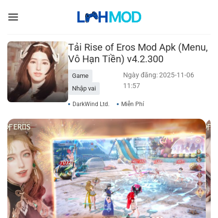
Bỏ
qua
nội
dung
Tải Rise of Eros Mod Apk (Menu,
Vô Hạn Tiền) v4.2.300
Ngày đăng: 2025-11-06
Game
11:57
Nhập vai
DarkWind Ltd.
Miễn Phí