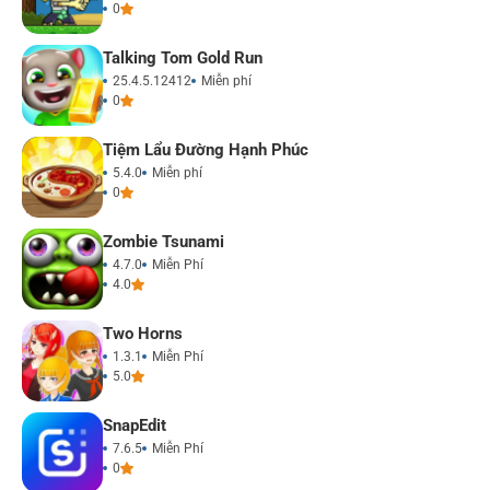
0
Talking Tom Gold Run
25.4.5.12412
Miễn phí
0
Tiệm Lẩu Đường Hạnh Phúc
5.4.0
Miễn phí
0
Zombie Tsunami
4.7.0
Miễn Phí
4.0
Two Horns
1.3.1
Miễn Phí
5.0
SnapEdit
7.6.5
Miễn Phí
0