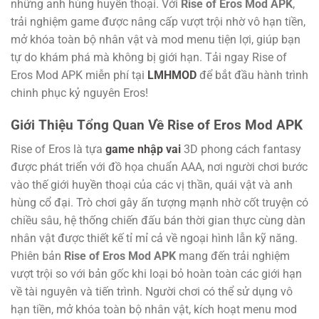
những anh hùng huyền thoại. Với
Rise of Eros Mod APK
,
trải nghiệm game được nâng cấp vượt trội nhờ vô hạn tiền,
mở khóa toàn bộ nhân vật và mod menu tiện lợi, giúp bạn
tự do khám phá mà không bị giới hạn. Tải ngay Rise of
Eros Mod APK miễn phí tại
LMHMOD
để bắt đầu hành trình
chinh phục kỷ nguyên Eros!
Giới Thiệu Tổng Quan Về Rise of Eros Mod APK
Rise of Eros là tựa
game nhập vai
3D phong cách fantasy
được phát triển với đồ họa chuẩn AAA, nơi người chơi bước
vào thế giới huyền thoại của các vị thần, quái vật và anh
hùng cổ đại. Trò chơi gây ấn tượng mạnh nhờ cốt truyện có
chiều sâu, hệ thống chiến đấu bán thời gian thực cùng dàn
nhân vật được thiết kế tỉ mỉ cả về ngoại hình lẫn kỹ năng.
Phiên bản
Rise of Eros Mod APK
mang đến trải nghiệm
vượt trội so với bản gốc khi loại bỏ hoàn toàn các giới hạn
về tài nguyên và tiến trình. Người chơi có thể sử dụng vô
hạn tiền, mở khóa toàn bộ nhân vật, kích hoạt menu mod