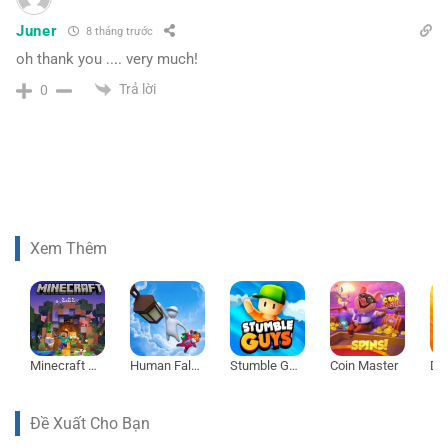
Juner
8 tháng trước
oh thank you ..
.
. very much!
Trả lời
0
Xem Thêm
Minecraft 1.21
Human Fall Flat
Stumble Guys
Coin Master
Đề Xuất Cho Bạn