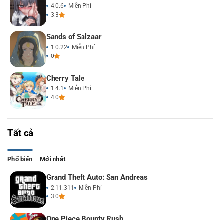
4.0.6
Miễn Phí
3.3
Sands of Salzaar
1.0.22
Miễn Phí
0
Cherry Tale
1.4.1
Miễn Phí
4.0
Tất cả
Phổ biến
Mới nhất
Grand Theft Auto: San Andreas
2.11.311
Miễn Phí
3.0
One Piece Bounty Rush