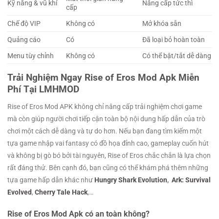
Kỹ năng & vũ khí
Nâng cấp tức thì
cấp
Chế độ VIP
Không có
Mở khóa sẵn
Quảng cáo
Có
Đã loại bỏ hoàn toàn
Menu tùy chỉnh
Không có
Có thể bật/tắt dễ dàng
Trải Nghiệm Ngay Rise of Eros Mod Apk Miễn
Phí Tại LMHMOD
Rise of Eros Mod APK không chỉ nâng cấp trải nghiệm chơi game
mà còn giúp người chơi tiếp cận toàn bộ nội dung hấp dẫn của trò
chơi một cách dễ dàng và tự do hơn. Nếu bạn đang tìm kiếm một
tựa game nhập vai fantasy có đồ họa đỉnh cao, gameplay cuốn hút
và không bị gò bó bởi tài nguyên, Rise of Eros chắc chắn là lựa chọn
rất đáng thử. Bên cạnh đó, bạn cũng có thể khám phá thêm những
tựa game hấp dẫn khác như
Hungry Shark Evolution
,
Ark: Survival
Evolved
,
Cherry Tale Hack
,…
Rise of Eros Mod Apk có an toàn không?