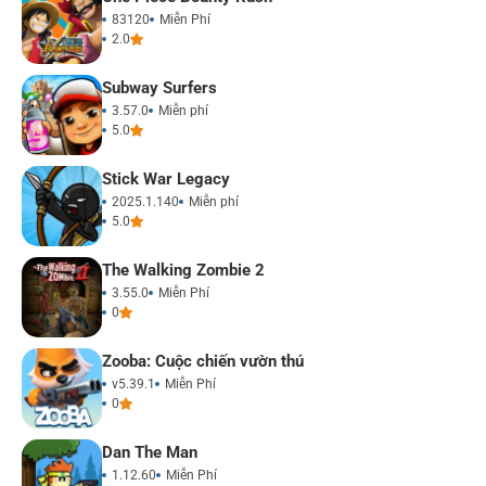
83120
Miễn Phí
2.0
Subway Surfers
3.57.0
Miễn phí
5.0
Stick War Legacy
2025.1.140
Miễn phí
5.0
The Walking Zombie 2
3.55.0
Miễn Phí
0
Zooba: Cuộc chiến vườn thú
v5.39.1
Miễn Phí
0
Dan The Man
1.12.60
Miễn Phí