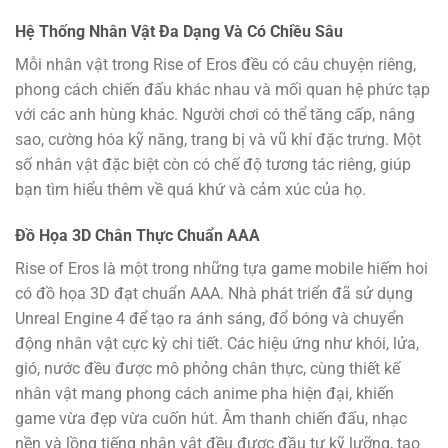
Hệ Thống Nhân Vật Đa Dạng Và Có Chiều Sâu
Mỗi nhân vật trong Rise of Eros đều có câu chuyện riêng,
phong cách chiến đấu khác nhau và mối quan hệ phức tạp
với các anh hùng khác. Người chơi có thể tăng cấp, nâng
sao, cường hóa kỹ năng, trang bị và vũ khí đặc trưng. Một
số nhân vật đặc biệt còn có chế độ tương tác riêng, giúp
bạn tìm hiểu thêm về quá khứ và cảm xúc của họ.
Đồ Họa 3D Chân Thực Chuẩn AAA
Rise of Eros là một trong những tựa game mobile hiếm hoi
có đồ họa 3D đạt chuẩn AAA. Nhà phát triển đã sử dụng
Unreal Engine 4 để tạo ra ánh sáng, đổ bóng và chuyển
động nhân vật cực kỳ chi tiết. Các hiệu ứng như khói, lửa,
gió, nước đều được mô phỏng chân thực, cùng thiết kế
nhân vật mang phong cách anime pha hiện đại, khiến
game vừa đẹp vừa cuốn hút. Âm thanh chiến đấu, nhạc
nền và lồng tiếng nhân vật đều được đầu tư kỹ lưỡng, tạo