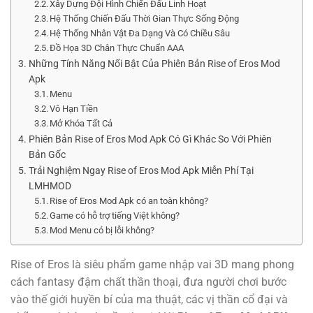
Xây Dựng Đội Hình Chiến Đấu Linh Hoạt
Hệ Thống Chiến Đấu Thời Gian Thực Sống Động
Hệ Thống Nhân Vật Đa Dạng Và Có Chiều Sâu
Đồ Họa 3D Chân Thực Chuẩn AAA
Những Tính Năng Nổi Bật Của Phiên Bản Rise of Eros Mod
Apk
Menu
Vô Hạn Tiền
Mở Khóa Tất Cả
Phiên Bản Rise of Eros Mod Apk Có Gì Khác So Với Phiên
Bản Gốc
Trải Nghiệm Ngay Rise of Eros Mod Apk Miễn Phí Tại
LMHMOD
Rise of Eros Mod Apk có an toàn không?
Game có hỗ trợ tiếng Việt không?
Mod Menu có bị lỗi không?
Rise of Eros là siêu phẩm game nhập vai 3D mang phong
cách fantasy đậm chất thần thoại, đưa người chơi bước
vào thế giới huyền bí của ma thuật, các vị thần cổ đại và