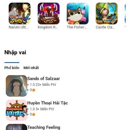
Naruto Ultimate Ninja Storm 4
Kingdom Rush Vengeance
The Fishercat
Castle Clash
Nhập vai
Phổ biến
Mới nhất
Sands of Salzaar
1.0.22
Miễn Phí
0
Huyền Thoại Hải Tặc
1.0.5
Miễn Phí
0
Teaching Feeling