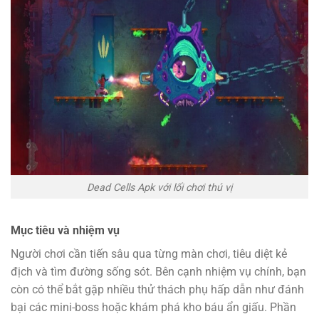
Dead Cells Apk với lối chơi thú vị
Mục tiêu và nhiệm vụ
Người chơi cần tiến sâu qua từng màn chơi, tiêu diệt kẻ
địch và tìm đường sống sót. Bên cạnh nhiệm vụ chính, bạn
còn có thể bắt gặp nhiều thử thách phụ hấp dẫn như đánh
bại các mini-boss hoặc khám phá kho báu ẩn giấu. Phần