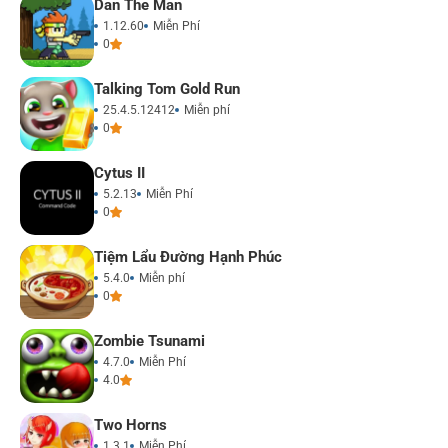
Dan The Man
1.12.60
Miễn Phí
0
Talking Tom Gold Run
25.4.5.12412
Miễn phí
0
Cytus II
5.2.13
Miễn Phí
0
Tiệm Lẩu Đường Hạnh Phúc
5.4.0
Miễn phí
0
Zombie Tsunami
4.7.0
Miễn Phí
4.0
Two Horns
1.3.1
Miễn Phí