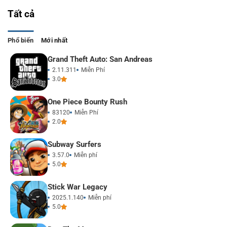
Tất cả
Phổ biến
Mới nhất
Grand Theft Auto: San Andreas
2.11.311
Miễn Phí
3.0
One Piece Bounty Rush
83120
Miễn Phí
2.0
Subway Surfers
3.57.0
Miễn phí
5.0
Stick War Legacy
2025.1.140
Miễn phí
5.0