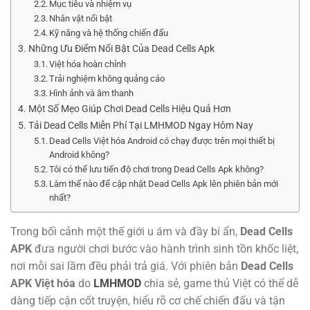
Mục tiêu và nhiệm vụ
Nhân vật nổi bật
Kỹ năng và hệ thống chiến đấu
Những Ưu Điểm Nổi Bật Của Dead Cells Apk
Việt hóa hoàn chỉnh
Trải nghiệm không quảng cáo
Hình ảnh và âm thanh
Một Số Mẹo Giúp Chơi Dead Cells Hiệu Quả Hơn
Tải Dead Cells Miễn Phí Tại LMHMOD Ngay Hôm Nay
Dead Cells Việt hóa Android có chạy được trên mọi thiết bị
Android không?
Tôi có thể lưu tiến độ chơi trong Dead Cells Apk không?
Làm thế nào để cập nhật Dead Cells Apk lên phiên bản mới
nhất?
Trong bối cảnh một thế giới u ám và đầy bí ẩn,
Dead Cells
APK
đưa người chơi bước vào hành trình sinh tồn khốc liệt,
nơi mỗi sai lầm đều phải trả giá. Với phiên bản
Dead Cells
APK Việt hóa
do
LMHMOD
chia sẻ, game thủ Việt có thể dễ
dàng tiếp cận cốt truyện, hiểu rõ cơ chế chiến đấu và tận