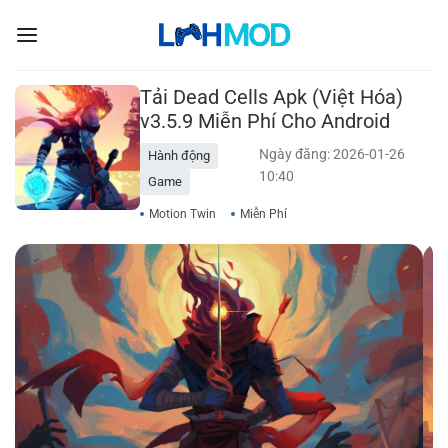
Bỏ
qua
nội
dung
Tải Dead Cells Apk (Việt Hóa)
v3.5.9 Miễn Phí Cho Android
Ngày đăng: 2026-01-26
Hành động
10:40
Game
Motion Twin
Miễn Phí