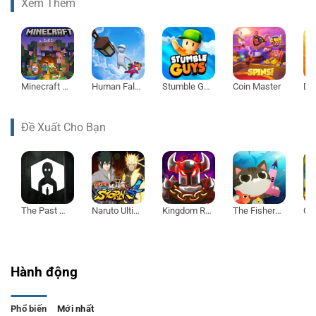
Xem Thêm
Minecraft 1.21
Human Fall Flat
Stumble Guys
Coin Master
Đề Xuất Cho Bạn
The Past Within
Naruto Ultimate Ninja Storm 4
Kingdom Rush Vengeance
The Fishercat
Hành động
Phổ biến
Mới nhất