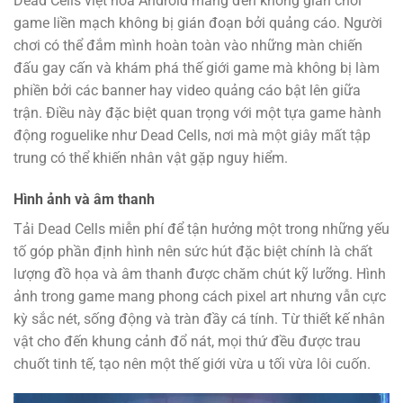
Dead Cells việt hóa Android mang đến không gian chơi
game liền mạch không bị gián đoạn bởi quảng cáo. Người
chơi có thể đắm mình hoàn toàn vào những màn chiến
đấu gay cấn và khám phá thế giới game mà không bị làm
phiền bởi các banner hay video quảng cáo bật lên giữa
trận. Điều này đặc biệt quan trọng với một tựa game hành
động roguelike như Dead Cells, nơi mà một giây mất tập
trung có thể khiến nhân vật gặp nguy hiểm.
Hình ảnh và âm thanh
Tải Dead Cells miễn phí để tận hưởng một trong những yếu
tố góp phần định hình nên sức hút đặc biệt chính là chất
lượng đồ họa và âm thanh được chăm chút kỹ lưỡng. Hình
ảnh trong game mang phong cách pixel art nhưng vẫn cực
kỳ sắc nét, sống động và tràn đầy cá tính. Từ thiết kế nhân
vật cho đến khung cảnh đổ nát, mọi thứ đều được trau
chuốt tinh tế, tạo nên một thế giới vừa u tối vừa lôi cuốn.