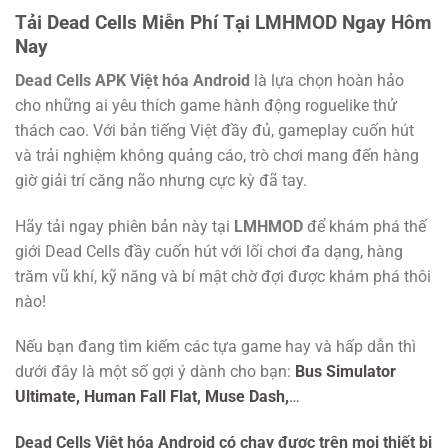
Tải Dead Cells Miễn Phí Tại LMHMOD Ngay Hôm
Nay
Dead Cells APK Việt hóa Android
là lựa chọn hoàn hảo
cho những ai yêu thích game hành động roguelike thử
thách cao. Với bản tiếng Việt đầy đủ, gameplay cuốn hút
và trải nghiệm không quảng cáo, trò chơi mang đến hàng
giờ giải trí căng não nhưng cực kỳ đã tay.
Hãy tải ngay phiên bản này tại
LMHMOD
để khám phá thế
giới Dead Cells đầy cuốn hút với lối chơi đa dạng, hàng
trăm vũ khí, kỹ năng và bí mật chờ đợi được khám phá thôi
nào!
Nếu bạn đang tìm kiếm các tựa game hay và hấp dẫn thì
dưới đây là một số gợi ý dành cho bạn:
Bus Simulator
Ultimate,
Human Fall Flat,
Muse Dash,
…
Dead Cells Việt hóa Android có chạy được trên mọi thiết bị