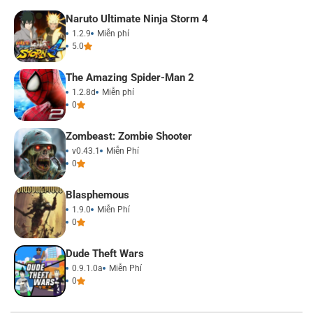
Naruto Ultimate Ninja Storm 4
1.2.9
Miễn phí
5.0
The Amazing Spider-Man 2
1.2.8d
Miễn phí
0
Zombeast: Zombie Shooter
v0.43.1
Miễn Phí
0
Blasphemous
1.9.0
Miễn Phí
0
Dude Theft Wars
0.9.1.0a
Miễn Phí
0